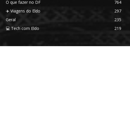
O que fazer no DF
764
✈️ Viagens do Eldo
297
Geral
235
💻 Tech com Eldo
219