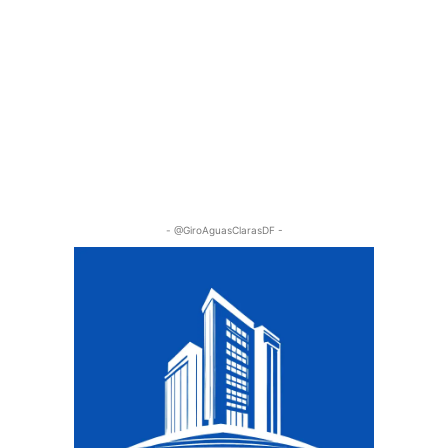
- @GiroAguasClarasDF -