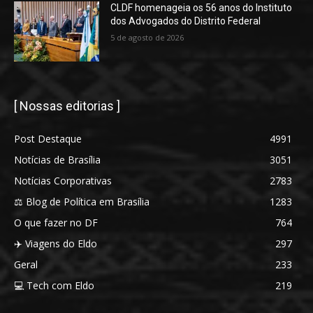
CLDF homenageia os 56 anos do Instituto
dos Advogados do Distrito Federal
5 de agosto de 2026
[ Nossas editorias ]
Post Destaque
4991
Notícias de Brasília
3051
Notícias Corporativas
2783
⚖️ Blog de Política em Brasília
1283
O que fazer no DF
764
✈️ Viagens do Eldo
297
Geral
233
💻 Tech com Eldo
219