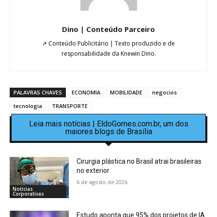
Dino | Conteúdo Parceiro
➚ Conteúdo Publicitário | Texto produzido e de
responsabilidade da Knewin Dino.
PALAVRAS CHAVES
ECONOMIA
MOBILIDADE
negocios
tecnologia
TRANSPORTE
Leia mais notícias | EldoGomes.com.br, um dos
maiores blogs de Brasília
Cirurgia plástica no Brasil atrai brasileiras
no exterior
6 de agosto de 2026
Notícias
Corporativas
Estudo aponta que 95% dos projetos de IA