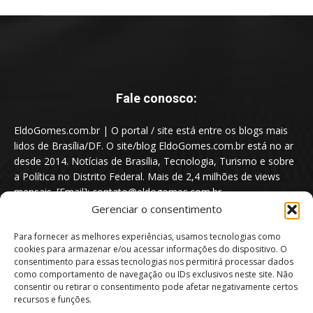
Fale conosco:
EldoGomes.com.br | O portal / site está entre os blogs mais
lidos de Brasília/DF. O site/blog EldoGomes.com.br está no ar
desde 2014. Notícias de Brasília, Tecnologia, Turismo e sobre
a Política no Distrito Federal. Mais de 2,4 milhões de views
mensais. [Email]: contato@eldogomes.com.br
Gerenciar o consentimento
Para fornecer as melhores experiências, usamos tecnologias como
cookies para armazenar e/ou acessar informações do dispositivo. O
consentimento para essas tecnologias nos permitirá processar dados
como comportamento de navegação ou IDs exclusivos neste site. Não
consentir ou retirar o consentimento pode afetar negativamente certos
recursos e funções.