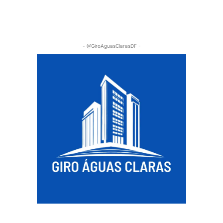
- @GiroAguasClarasDF -