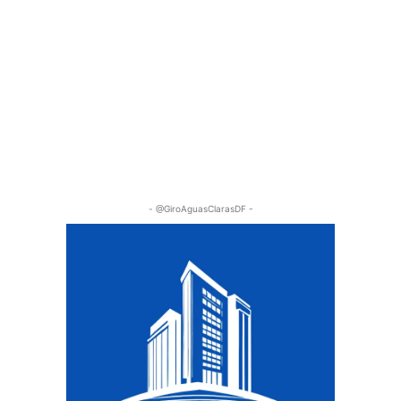
- @GiroAguasClarasDF -