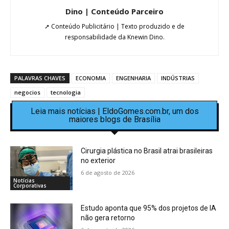
Dino | Conteúdo Parceiro
➚ Conteúdo Publicitário | Texto produzido e de
responsabilidade da Knewin Dino.
PALAVRAS CHAVES
ECONOMIA
ENGENHARIA
INDÚSTRIAS
negocios
tecnologia
Leia mais notícias | EldoGomes.com.br, um dos
maiores blogs de Brasília
Cirurgia plástica no Brasil atrai brasileiras
no exterior
6 de agosto de 2026
Notícias
Corporativas
Estudo aponta que 95% dos projetos de IA
não gera retorno