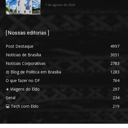
7 de agosto de 2026
[ Nossas editorias ]
Post Destaque
4997
Notícias de Brasília
3051
Notícias Corporativas
2783
⚖️ Blog de Política em Brasília
1283
O que fazer no DF
764
✈️ Viagens do Eldo
297
Geral
234
💻 Tech com Eldo
219