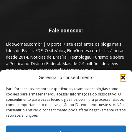
Fale conosco:
EldoGomes.com.br | O portal / site está entre os blogs mais
lidos de Brasília/DF. O site/blog EldoGomes.com.br está no ar
desde 2014. Notícias de Brasília, Tecnologia, Turismo e sobre
a Política no Distrito Federal. Mais de 2,4 milhões de views
mensais. [Email]: contato@eldogomes.com.br
Gerenciar o consentimento
Para fornecer as melhores experiências, usamos tecnologias como
cookies para armazenar e/ou acessar informações do dispositivo. O
consentimento para essas tecnologias nos permitirá processar dados
como comportamento de navegação ou IDs exclusivos neste site. Não
consentir ou retirar o consentimento pode afetar negativamente certos
recursos e funções.