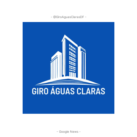
- @GiroAguasClarasDF -
- Google News -