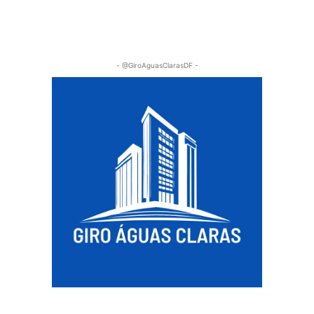
- @GiroAguasClarasDF -