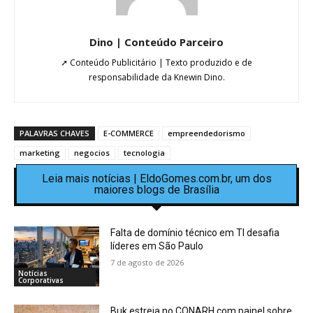
Dino | Conteúdo Parceiro
➚ Conteúdo Publicitário | Texto produzido e de
responsabilidade da Knewin Dino.
PALAVRAS CHAVES
E-COMMERCE
empreendedorismo
marketing
negocios
tecnologia
Leia mais notícias | EldoGomes.com.br, um dos
maiores blogs de Brasília
Falta de domínio técnico em TI desafia
líderes em São Paulo
7 de agosto de 2026
Notícias
Corporativas
Buk estreia no CONARH com painel sobre