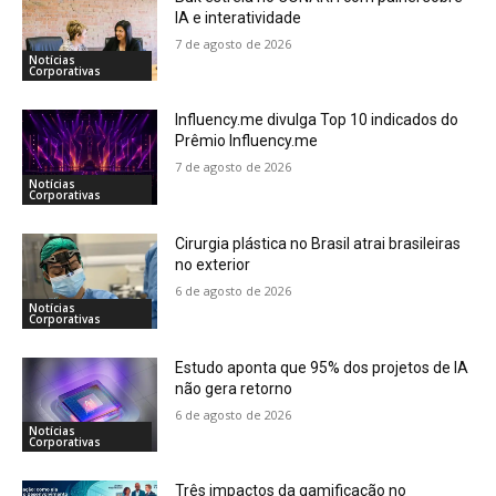
IA e interatividade
7 de agosto de 2026
Notícias
Corporativas
Influency.me divulga Top 10 indicados do
Prêmio Influency.me
7 de agosto de 2026
Notícias
Corporativas
Cirurgia plástica no Brasil atrai brasileiras
no exterior
6 de agosto de 2026
Notícias
Corporativas
Estudo aponta que 95% dos projetos de IA
não gera retorno
6 de agosto de 2026
Notícias
Corporativas
Três impactos da gamificação no