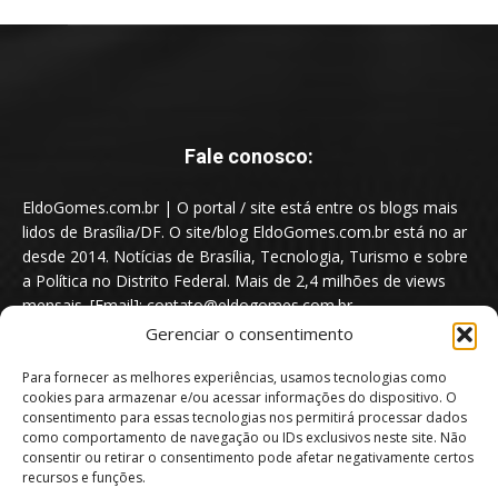
Fale conosco:
EldoGomes.com.br | O portal / site está entre os blogs mais
lidos de Brasília/DF. O site/blog EldoGomes.com.br está no ar
desde 2014. Notícias de Brasília, Tecnologia, Turismo e sobre
a Política no Distrito Federal. Mais de 2,4 milhões de views
mensais. [Email]: contato@eldogomes.com.br
Gerenciar o consentimento
Para fornecer as melhores experiências, usamos tecnologias como
cookies para armazenar e/ou acessar informações do dispositivo. O
consentimento para essas tecnologias nos permitirá processar dados
como comportamento de navegação ou IDs exclusivos neste site. Não
consentir ou retirar o consentimento pode afetar negativamente certos
recursos e funções.