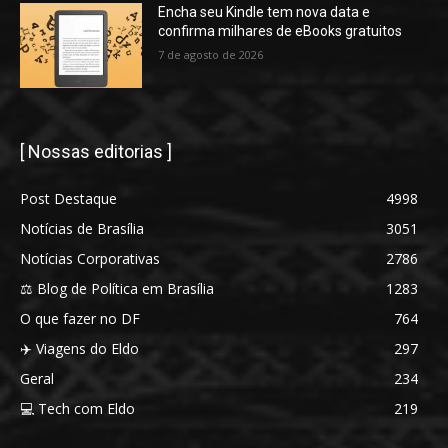
Encha seu Kindle tem nova data e
confirma milhares de eBooks gratuitos
7 de agosto de 2026
[ Nossas editorias ]
Post Destaque
4998
Notícias de Brasília
3051
Notícias Corporativas
2786
⚖️ Blog de Política em Brasília
1283
O que fazer no DF
764
✈️ Viagens do Eldo
297
Geral
234
💻 Tech com Eldo
219