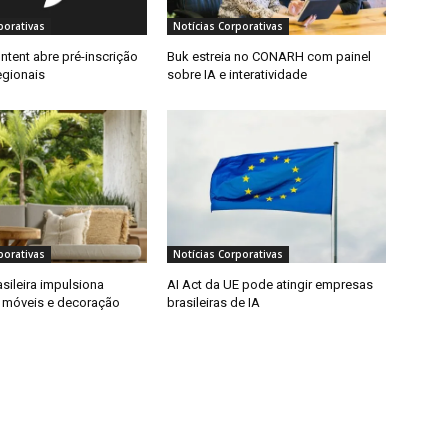
porativas
Notícias Corporativas
ntent abre pré-inscrição
Buk estreia no CONARH com painel
egionais
sobre IA e interatividade
porativas
Notícias Corporativas
asileira impulsiona
AI Act da UE pode atingir empresas
 móveis e decoração
brasileiras de IA