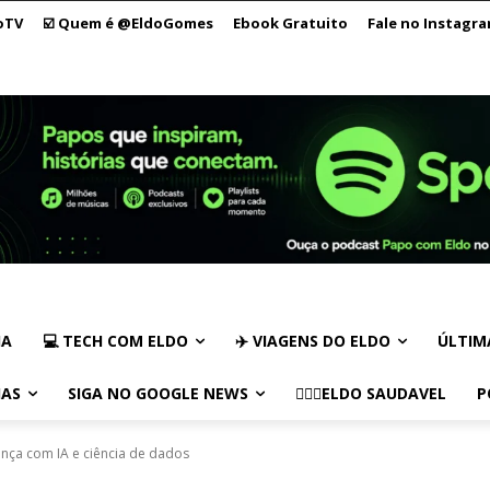
oTV
☑️ Quem é @EldoGomes
Ebook Gratuito
Fale no Instagr
IA
💻 TECH COM ELDO
✈️ VIAGENS DO ELDO
ÚLTIM
IAS
SIGA NO GOOGLE NEWS
🏃🏻‍♂️ELDO SAUDAVEL
P
ça com IA e ciência de dados