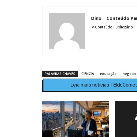
Dino | Conteúdo Pa
➚ Conteúdo Publicitário |
PALAVRAS CHAVES
CIÊNCIA
educação
negocio
Leia mais notícias | EldoGomes