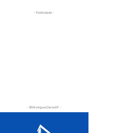
- Publicidade -
- @GiroAguasClarasDF -