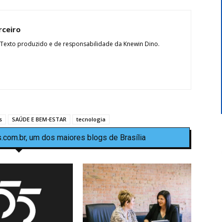
rceiro
 Texto produzido e de responsabilidade da Knewin Dino.
s
SAÚDE E BEM-ESTAR
tecnologia
.com.br, um dos maiores blogs de Brasília