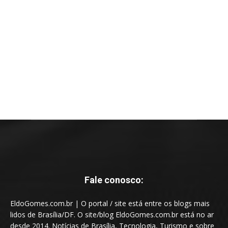
Fale conosco:
EldoGomes.com.br | O portal / site está entre os blogs mais
lidos de Brasília/DF. O site/blog EldoGomes.com.br está no ar
desde 2014. Notícias de Brasília, Tecnologia, Turismo e sobre