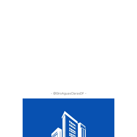
- @GiroAguasClarasDF -