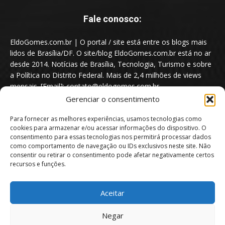
Fale conosco:
EldoGomes.com.br | O portal / site está entre os blogs mais
lidos de Brasília/DF. O site/blog EldoGomes.com.br está no ar
desde 2014. Notícias de Brasília, Tecnologia, Turismo e sobre
a Política no Distrito Federal. Mais de 2,4 milhões de views
mensais. [Email]: contato@eldogomes.com.br
Gerenciar o consentimento
Para fornecer as melhores experiências, usamos tecnologias como
cookies para armazenar e/ou acessar informações do dispositivo. O
consentimento para essas tecnologias nos permitirá processar dados
como comportamento de navegação ou IDs exclusivos neste site. Não
consentir ou retirar o consentimento pode afetar negativamente certos
recursos e funções.
Aceitar
Portal EldoGomes.com.br | Entre os Blogs mais lidos de Brasília/DF. |
Negar
2014 - 2026