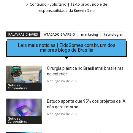
➚ Conteúdo Publicitário | Texto produzido e de
responsabilidade da Knewin Dino.
PALAVRAS CHAVES
ATACADO E VAREJO
marketing
tecnologia
Leia mais notícias | EldoGomes.com.br, um dos
maiores blogs de Brasília
Cirurgia plástica no Brasil atrai brasileiras
no exterior
6 de agosto de 2026
Notícias
Corporativas
Estudo aponta que 95% dos projetos de IA
não gera retorno
6 de agosto de 2026
Notícias
Corporativas