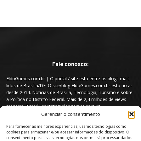
Fale conosco:
EldoGomes.com.br | O portal / site está entre os blogs mais
lidos de Brasília/DF. O site/blog EldoGomes.com.br está no ar
desde 2014. Notícias de Brasília, Tecnologia, Turismo e sobre
a Política no Distrito Federal. Mais de 2,4 milhões de views
mensais. [Email]: contato@eldogomes.com.br
Gerenciar o consentimento
Para fornecer as melhores experiências, usamos tecnologias como
cookies para armazenar e/ou acessar informações do dispositivo. O
consentimento para essas tecnologias nos permitirá processar dados