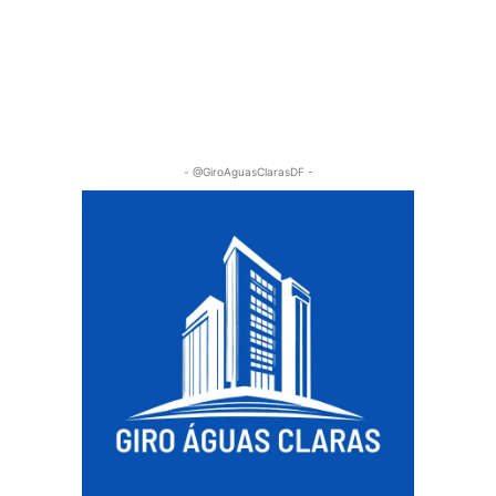
- @GiroAguasClarasDF -