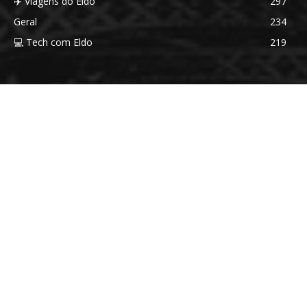
✈️ Viagens do Eldo
297
Geral
234
💻 Tech com Eldo
219