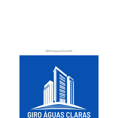
- @GiroAguasClarasDF -