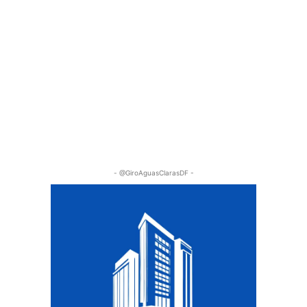
- @GiroAguasClarasDF -