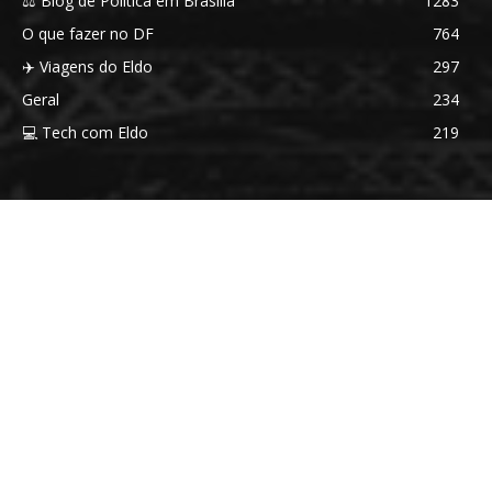
⚖️ Blog de Política em Brasília
1283
O que fazer no DF
764
✈️ Viagens do Eldo
297
Geral
234
💻 Tech com Eldo
219