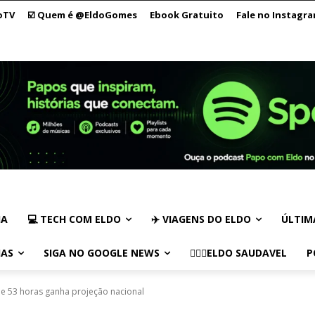
oTV
☑️ Quem é @EldoGomes
Ebook Gratuito
Fale no Instagr
IA
💻 TECH COM ELDO
✈️ VIAGENS DO ELDO
ÚLTIM
IAS
SIGA NO GOOGLE NEWS
🏃🏻‍♂️ELDO SAUDAVEL
P
de 53 horas ganha projeção nacional