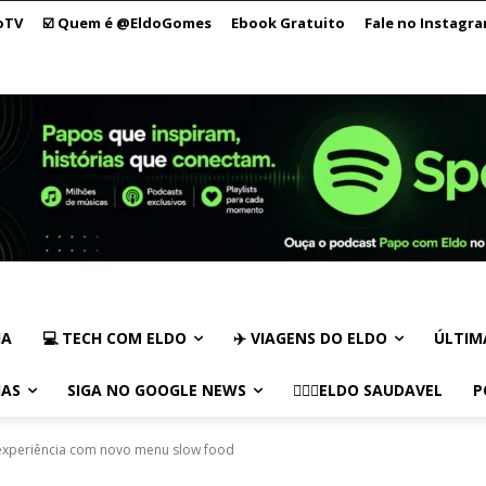
oTV
☑️ Quem é @EldoGomes
Ebook Gratuito
Fale no Instagr
IA
💻 TECH COM ELDO
✈️ VIAGENS DO ELDO
ÚLTIM
IAS
SIGA NO GOOGLE NEWS
🏃🏻‍♂️ELDO SAUDAVEL
P
experiência com novo menu slow food