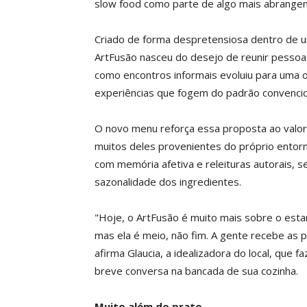
slow food como parte de algo mais abrangen
Criado de forma despretensiosa dentro de u
ArtFusão nasceu do desejo de reunir pesso
como encontros informais evoluiu para uma op
experiências que fogem do padrão convenci
O novo menu reforça essa proposta ao valori
muitos deles provenientes do próprio entorno,
com memória afetiva e releituras autorais,
sazonalidade dos ingredientes.
"Hoje, o ArtFusão é muito mais sobre o esta
mas ela é meio, não fim. A gente recebe as 
afirma Glaucia, a idealizadora do local, que
breve conversa na bancada de sua cozinha.
Muito além do prato