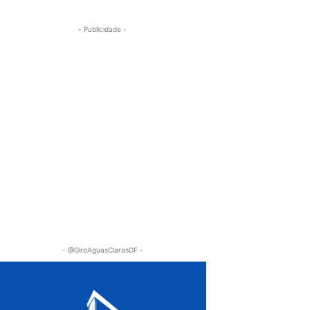
- Publicidade -
- @GiroAguasClarasDF -