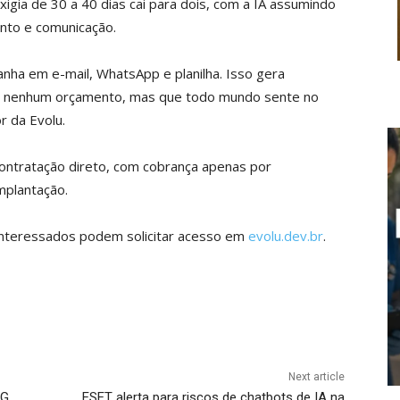
gia de 30 a 40 dias cai para dois, com a IA assumindo
nto e comunicação.
anha em e-mail, WhatsApp e planilha. Isso gera
em nenhum orçamento, mas que todo mundo sente no
r da Evolu.
ntratação direto, com cobrança apenas por
mplantação.
. Interessados podem solicitar acesso em
evolu.dev.br
.
Next article
5G
ESET alerta para riscos de chatbots de IA na