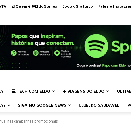
oTV
☑️ Quem é @EldoGomes
Ebook Gratuito
Fale no Instagr
IA
💻 TECH COM ELDO
✈️ VIAGENS DO ELDO
ÚLTIM
IAS
SIGA NO GOOGLE NEWS
🏃🏻‍♂️ELDO SAUDAVEL
P
anual nas campanhas promocionais