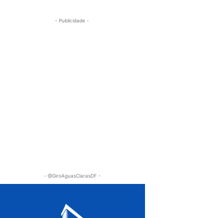
- Publicidade -
- @GiroAguasClarasDF -