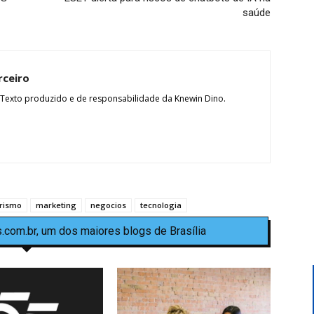
saúde
rceiro
 Texto produzido e de responsabilidade da Knewin Dino.
rismo
marketing
negocios
tecnologia
.com.br, um dos maiores blogs de Brasília