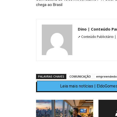
chega ao Brasil
Dino | Conteúdo Pa
➚ Conteúdo Publicitário |
PALAVRAS CHAVES
COMUNICAÇÃO
empreendedo
Leia mais notícias | EldoGomes