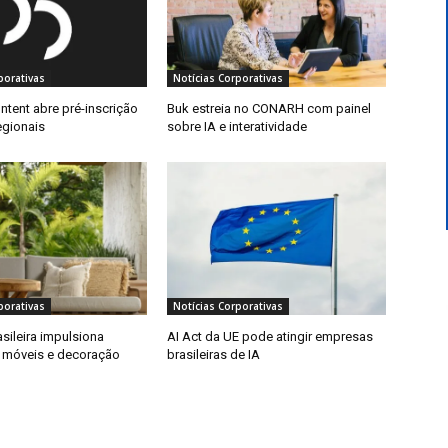
porativas
Notícias Corporativas
ntent abre pré-inscrição
Buk estreia no CONARH com painel
egionais
sobre IA e interatividade
porativas
Notícias Corporativas
asileira impulsiona
AI Act da UE pode atingir empresas
 móveis e decoração
brasileiras de IA