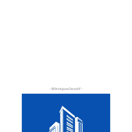
- @GiroAguasClarasDF -