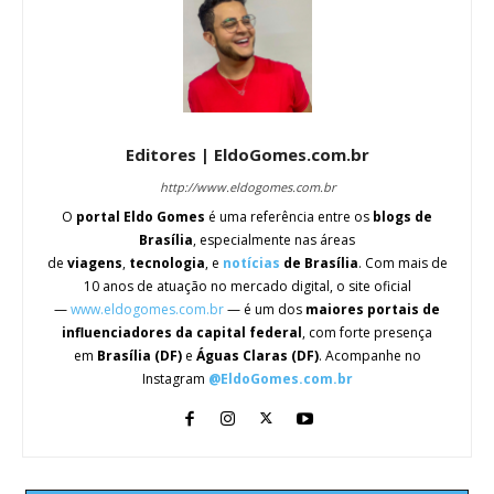
Editores | EldoGomes.com.br
http://www.eldogomes.com.br
O
portal Eldo Gomes
é uma referência entre os
blogs de
Brasília
, especialmente nas áreas
de
viagens
,
tecnologia
, e
notícias
de Brasília
. Com mais de
10 anos de atuação no mercado digital, o site oficial
—
www.eldogomes.com.br
— é um dos
maiores portais de
influenciadores da capital federal
, com forte presença
em
Brasília (DF)
e
Águas Claras (DF)
. Acompanhe no
Instagram
@EldoGomes.com.br