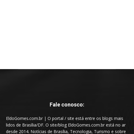
Fale conosco:
EldoGomes.com.br | O portal / site está entre os blogs mais
lidos de Brasília/DF. O site/blog EldoGomes.com.br está no ar
desde 2014. Notícias de Brasília, Tecnologia, Turismo e sobre