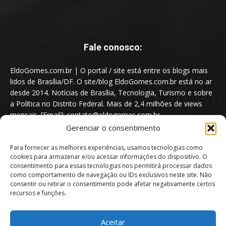
Fale conosco:
EldoGomes.com.br | O portal / site está entre os blogs mais
lidos de Brasília/DF. O site/blog EldoGomes.com.br está no ar
desde 2014. Notícias de Brasília, Tecnologia, Turismo e sobre
a Política no Distrito Federal. Mais de 2,4 milhões de views
mensais. [Email]: contato@eldogomes.com.br
Gerenciar o consentimento
Para fornecer as melhores experiências, usamos tecnologias como
cookies para armazenar e/ou acessar informações do dispositivo. O
consentimento para essas tecnologias nos permitirá processar dados
como comportamento de navegação ou IDs exclusivos neste site. Não
consentir ou retirar o consentimento pode afetar negativamente certos
recursos e funções.
Aceitar