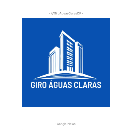
- @GiroAguasClarasDF -
- Google News -