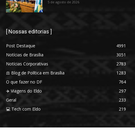
5 de agosto de 2026
[ Nossas editorias ]
Post Destaque
4991
Notícias de Brasília
3051
Notícias Corporativas
2783
⚖️ Blog de Política em Brasília
1283
O que fazer no DF
764
✈️ Viagens do Eldo
297
Geral
233
💻 Tech com Eldo
219