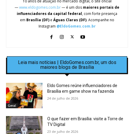
10 anos de atuação no mercado digital, o site oficial
—
www.eldogomes.com.br
— é um dos
maiores portais de
influenciadores da capital federal
, com forte presença
em
Brasília (DF)
e
Águas Claras (DF)
. Acompanhe no
Instagram
@EldoGomes.com.br
Leia mais notícias | EldoGomes.com.br, um dos
maiores blogs de Brasília
Eldo Gomes reúne influenciadores de
Brasília em game show na fazenda
24 de julho de 2026
Geral
O que fazer em Brasília: visite a Torre de
TV Digital
23 de julho de 2026