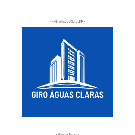
- @GiroAguasClarasDF -
- Google News -