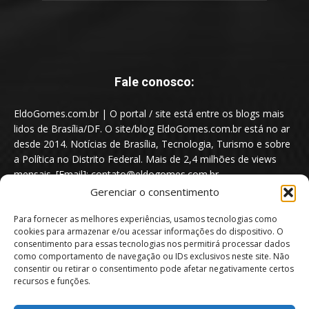
Fale conosco:
EldoGomes.com.br | O portal / site está entre os blogs mais
lidos de Brasília/DF. O site/blog EldoGomes.com.br está no ar
desde 2014. Notícias de Brasília, Tecnologia, Turismo e sobre
a Política no Distrito Federal. Mais de 2,4 milhões de views
mensais. [Email]: contato@eldogomes.com.br
Gerenciar o consentimento
Para fornecer as melhores experiências, usamos tecnologias como
cookies para armazenar e/ou acessar informações do dispositivo. O
consentimento para essas tecnologias nos permitirá processar dados
como comportamento de navegação ou IDs exclusivos neste site. Não
consentir ou retirar o consentimento pode afetar negativamente certos
recursos e funções.