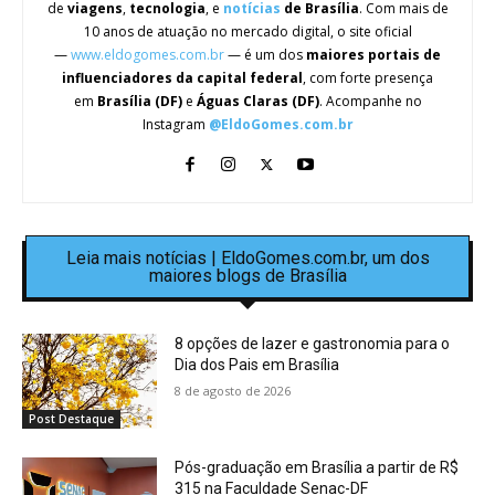
de
viagens
,
tecnologia
, e
notícias
de Brasília
. Com mais de
10 anos de atuação no mercado digital, o site oficial
—
www.eldogomes.com.br
— é um dos
maiores portais de
influenciadores da capital federal
, com forte presença
em
Brasília (DF)
e
Águas Claras (DF)
. Acompanhe no
Instagram
@EldoGomes.com.br
Leia mais notícias | EldoGomes.com.br, um dos
maiores blogs de Brasília
8 opções de lazer e gastronomia para o
Dia dos Pais em Brasília
8 de agosto de 2026
Post Destaque
Pós-graduação em Brasília a partir de R$
315 na Faculdade Senac-DF