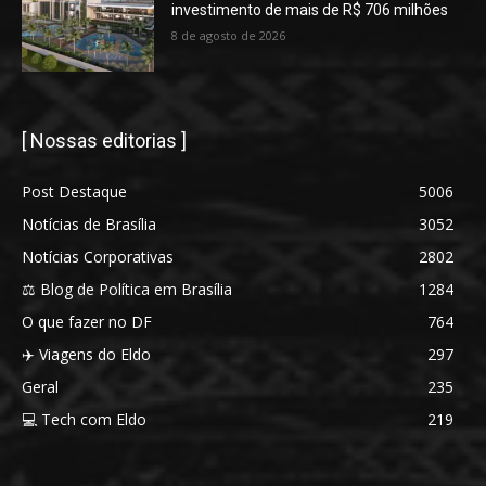
investimento de mais de R$ 706 milhões
8 de agosto de 2026
[ Nossas editorias ]
Post Destaque
5006
Notícias de Brasília
3052
Notícias Corporativas
2802
⚖️ Blog de Política em Brasília
1284
O que fazer no DF
764
✈️ Viagens do Eldo
297
Geral
235
💻 Tech com Eldo
219