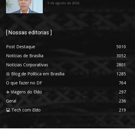
9 de agosto de 2026
[ Nossas editorias ]
Post Destaque
5010
Notícias de Brasília
3052
Notícias Corporativas
2801
⚖️ Blog de Política em Brasília
1285
O que fazer no DF
764
✈️ Viagens do Eldo
297
Geral
236
💻 Tech com Eldo
219