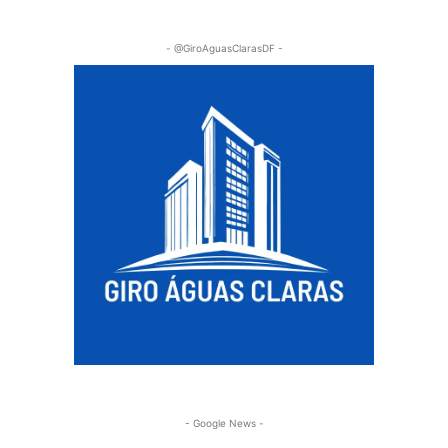
- @GiroAguasClarasDF -
- Google News -