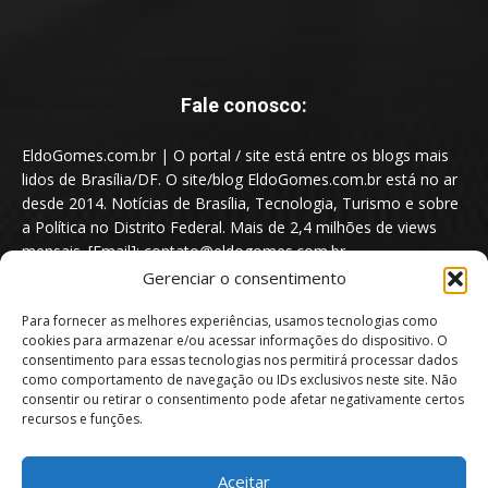
Fale conosco:
EldoGomes.com.br | O portal / site está entre os blogs mais
lidos de Brasília/DF. O site/blog EldoGomes.com.br está no ar
desde 2014. Notícias de Brasília, Tecnologia, Turismo e sobre
a Política no Distrito Federal. Mais de 2,4 milhões de views
mensais. [Email]: contato@eldogomes.com.br
Gerenciar o consentimento
Para fornecer as melhores experiências, usamos tecnologias como
cookies para armazenar e/ou acessar informações do dispositivo. O
consentimento para essas tecnologias nos permitirá processar dados
como comportamento de navegação ou IDs exclusivos neste site. Não
consentir ou retirar o consentimento pode afetar negativamente certos
recursos e funções.
Aceitar