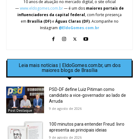
10 anos de atuação no mercado digital, o site oficial
—
www.eldogomes.com.br
— é um dos
maiores portais de
influenciadores da capital federal
, com forte presença
em
Brasília (DF)
e
Águas Claras (DF)
. Acompanhe no
Instagram
@EldoGomes.com.br
Leia mais notícias | EldoGomes.com.br, um dos
maiores blogs de Brasília
PSD-DF define Luiz Pitiman como
candidato a vice-governador ao lado de
Arruda
9 de agosto de 2026
Post Destaque
100 minutos para entender Freud: livro
apresenta as principais ideias
9 de agosto de 2026