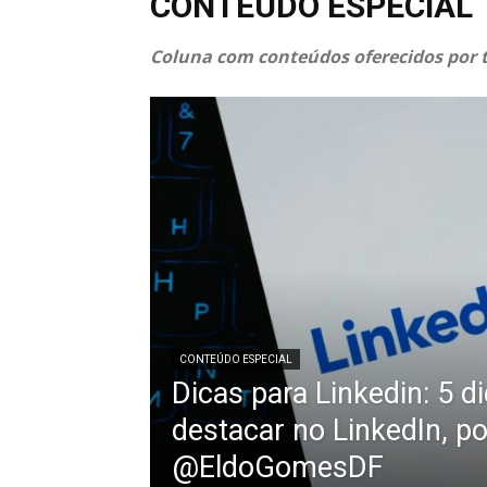
CONTEÚDO ESPECIAL
Coluna com conteúdos oferecidos por t
CONTEÚDO ESPECIAL
Dicas para Linkedin: 5 
destacar no LinkedIn, po
@EldoGomesDF