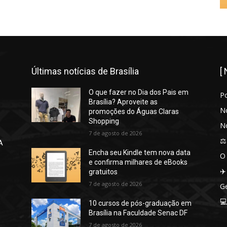
Últimas notícias de Brasília
[
O que fazer no Dia dos Pais em
P
Brasília? Aproveite as
No
promoções do Águas Claras
Shopping
No
7 de agosto de 2026
⚖️
A
Encha seu Kindle tem nova data
O
e confirma milhares de eBooks
✈️
gratuitos
7 de agosto de 2026
Ge

10 cursos de pós-graduação em
Brasília na Faculdade Senac DF
7 de agosto de 2026