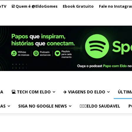
oTV
☑️ Quem é @EldoGomes
Ebook Gratuito
Fale no Instagr
IA
💻 TECH COM ELDO
✈️ VIAGENS DO ELDO
ÚLTIM
IAS
SIGA NO GOOGLE NEWS
🏃🏻‍♂️ELDO SAUDAVEL
P