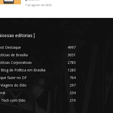
7 de agosto de 2026
 Nossas editorias ]
ost Destaque
4997
tícias de Brasília
3051
tícias Corporativas
2783
 Blog de Política em Brasília
1283
 que fazer no DF
764
 Viagens do Eldo
297
ral
234
 Tech com Eldo
219