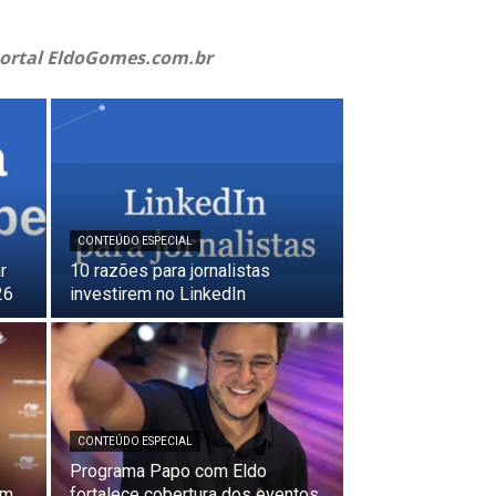
 portal EldoGomes.com.br
CONTEÚDO ESPECIAL
r
10 razões para jornalistas
26
investirem no LinkedIn
CONTEÚDO ESPECIAL
Programa Papo com Eldo
em
fortalece cobertura dos eventos