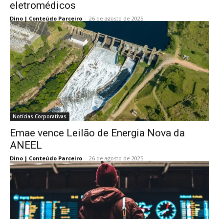
eletromédicos
Dino | Conteúdo Parceiro
-
26 de agosto de 2025
Notícias Corporativas
Emae vence Leilão de Energia Nova da
ANEEL
Dino | Conteúdo Parceiro
-
26 de agosto de 2025