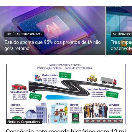
NOTÍCIAS CORPORATIVAS
NOTÍCIAS CO
Estudo aponta que 95% dos projetos de IA não
Três impa
gera retorno
desenvolv
Notícias Corporativas
Consórcio bate recorde histórico com 12 mi