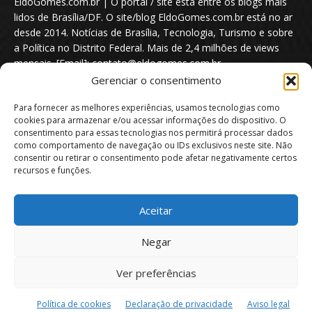
EldoGomes.com.br | O portal / site está entre os blogs mais
lidos de Brasília/DF. O site/blog EldoGomes.com.br está no ar
desde 2014. Notícias de Brasília, Tecnologia, Turismo e sobre
a Política no Distrito Federal. Mais de 2,4 milhões de views
mensais. [Email]: contato@eldogomes.com.br
Gerenciar o consentimento
Para fornecer as melhores experiências, usamos tecnologias como
cookies para armazenar e/ou acessar informações do dispositivo. O
consentimento para essas tecnologias nos permitirá processar dados
como comportamento de navegação ou IDs exclusivos neste site. Não
consentir ou retirar o consentimento pode afetar negativamente certos
recursos e funções.
Aceitar
Portal EldoGomes.com.br | Entre os Blogs mais lidos de Brasília/DF. |
Negar
2014 - 2026
Ver preferências
Sobre nós
Quem é “Eldo Gomes”
Política de privacidade
Aviso Legal
Direitos Autorais
Política de Cookies
Política de cookies
Declaração de privacidade
Aviso legal
Isenção de Responsabilidade
Contato