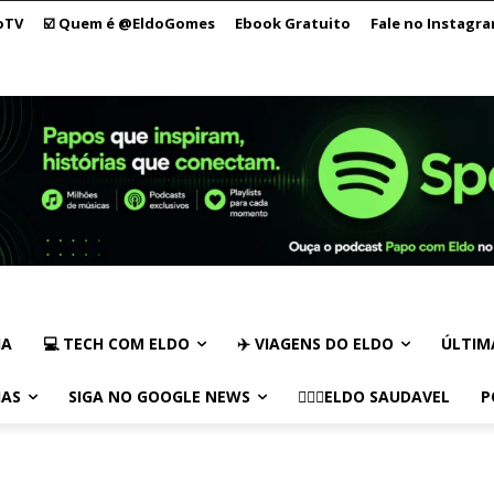
oTV
☑️ Quem é @EldoGomes
Ebook Gratuito
Fale no Instagr
IA
💻 TECH COM ELDO
✈️ VIAGENS DO ELDO
ÚLTIM
IAS
SIGA NO GOOGLE NEWS
🏃🏻‍♂️ELDO SAUDAVEL
P