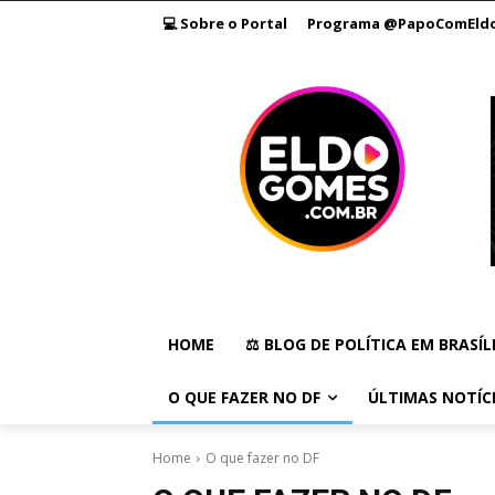
💻 Sobre o Portal
Programa @PapoComEld
HOME
⚖️ BLOG DE POLÍTICA EM BRASÍL
O QUE FAZER NO DF
ÚLTIMAS NOTÍC
Home
O que fazer no DF