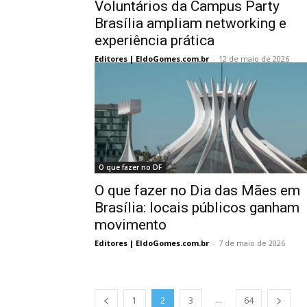
Voluntários da Campus Party
Brasília ampliam networking e
experiência prática
Editores | EldoGomes.com.br
-
12 de maio de 2026
O que fazer no DF
O que fazer no Dia das Mães em
Brasília: locais públicos ganham
movimento
Editores | EldoGomes.com.br
-
7 de maio de 2026
...
1
2
3
64