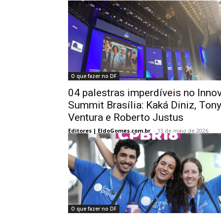
O que fazer no DF
04 palestras imperdíveis no Inno
Summit Brasília: Kaká Diniz, Ton
Ventura e Roberto Justus
Editores | EldoGomes.com.br
-
13 de maio de 2026
O que fazer no DF