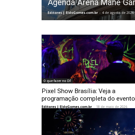
Agenda Arena Mané Gar
Editores | EldoGomes.com.br
-
4 de agosto de 2026
O que fazer no DF
Pixel Show Brasília: Veja a
programação completa do evento
Editores | EldoGomes.com.br
-
18 de maio de 2026