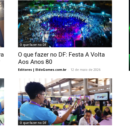
O que fazer no DF
va
O que fazer no DF: Festa A Volta
y
Aos Anos 80
Editores | EldoGomes.com.br
-
12 de maio de 2026
O que fazer no DF