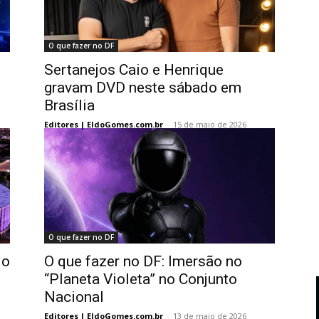
O que fazer no DF
Sertanejos Caio e Henrique
gravam DVD neste sábado em
Brasília
Editores | EldoGomes.com.br
-
15 de maio de 2026
O que fazer no DF
 o
O que fazer no DF: Imersão no
“Planeta Violeta” no Conjunto
Nacional
Editores | EldoGomes.com.br
-
13 de maio de 2026