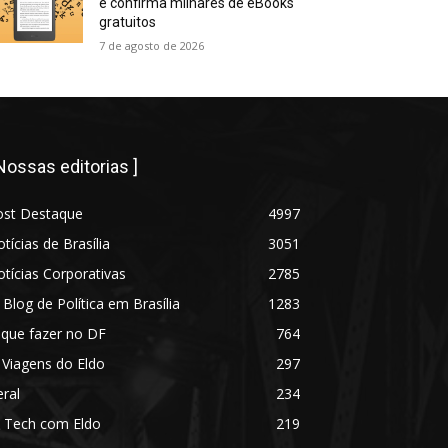
e confirma milhares de eBooks
gratuitos
7 de agosto de 2026
 Nossas editorias ]
ost Destaque
4997
tícias de Brasília
3051
tícias Corporativas
2785
 Blog de Política em Brasília
1283
 que fazer no DF
764
 Viagens do Eldo
297
ral
234
 Tech com Eldo
219