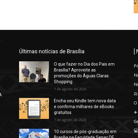
Últimas notícias de Brasília
[
O que fazer no Dia dos Pais em
P
Brasília? Aproveite as
No
promoções do Águas Claras
Shopping
No
7 de agosto de 2026
⚖️
A
Encha seu Kindle tem nova data
O
e confirma milhares de eBooks
✈️
gratuitos
7 de agosto de 2026
Ge

10 cursos de pós-graduação em
Brasília na Faculdade Senac DF