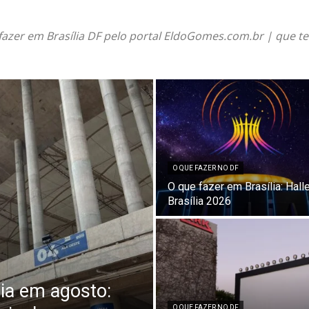
 fazer em Brasília DF pelo portal EldoGomes.com.br | que t
O QUE FAZER NO DF
O que fazer em Brasília: Halle
Brasília 2026
lia em agosto:
O QUE FAZER NO DF