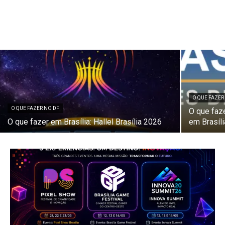
O QUE FAZER
O QUE FAZER NO DF
O que faz
O que fazer em Brasília: Hallel Brasília 2026
em Brasíli