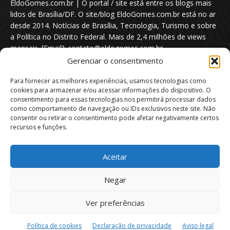
EldoGomes.com.br | O portal / site está entre os blogs mais
lidos de Brasília/DF. O site/blog EldoGomes.com.br está no ar
desde 2014. Notícias de Brasília, Tecnologia, Turismo e sobre
a Política no Distrito Federal. Mais de 2,4 milhões de views
mensais. [Email]: contato@eldogomes.com.br
Gerenciar o consentimento
Para fornecer as melhores experiências, usamos tecnologias como
cookies para armazenar e/ou acessar informações do dispositivo. O
consentimento para essas tecnologias nos permitirá processar dados
como comportamento de navegação ou IDs exclusivos neste site. Não
consentir ou retirar o consentimento pode afetar negativamente certos
recursos e funções.
Aceitar
Portal EldoGomes.com.br | Entre os Blogs mais lidos de Brasília/DF. |
Negar
2014 - 2026
Ver preferências
Sobre nós
Quem é “Eldo Gomes”
Política de privacidade
Aviso Legal
Direitos Autorais
Política de Cookies
Política de cookies
Declaração de privacidade
Aviso legal
Isenção de Responsabilidade
Contato