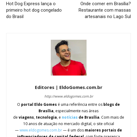
Hot Dog Express lança o
Onde comer em Brasília?
primeiro hot dog congelado
Restaurante com massas
do Brasil
artesanais no Lago Sul
Editores | EldoGomes.com.br
http://www.eldogomes.com.br
O
portal Eldo Gomes
é uma referência entre os
blogs de
Brasília
, especialmente nas áreas
de
viagens
,
tecnologia
, e
notícias
de Brasília
. Com mais de
10 anos de atuação no mercado digital, o site oficial
—
www.eldogomes.com.br
— é um dos
maiores portais de
influenciadores da capital federal
, com forte presença