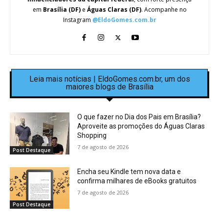
em
Brasília (DF)
e
Águas Claras (DF)
. Acompanhe no
Instagram
@EldoGomes.com.br
Leia mais notícias | EldoGomes.com.br, um dos
maiores blogs de Brasília
O que fazer no Dia dos Pais em Brasília?
Aproveite as promoções do Águas Claras
Shopping
7 de agosto de 2026
Post Destaque
Encha seu Kindle tem nova data e
confirma milhares de eBooks gratuitos
7 de agosto de 2026
Post Destaque