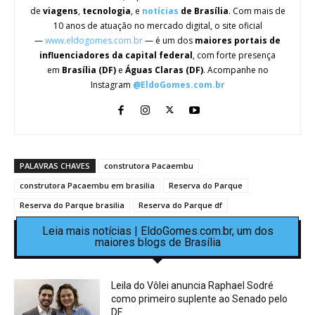
de
viagens
,
tecnologia
, e
notícias
de Brasília
. Com mais de
10 anos de atuação no mercado digital, o site oficial
—
www.eldogomes.com.br
— é um dos
maiores portais de
influenciadores da capital federal
, com forte presença
em
Brasília (DF)
e
Águas Claras (DF)
. Acompanhe no
Instagram
@EldoGomes.com.br
PALAVRAS CHAVES
construtora Pacaembu
construtora Pacaembu em brasilia
Reserva do Parque
Reserva do Parque brasilia
Reserva do Parque df
Leia mais notícias | EldoGomes.com.br, um dos
maiores blogs de Brasília
Leila do Vôlei anuncia Raphael Sodré
como primeiro suplente ao Senado pelo
DF