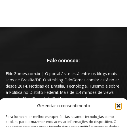
Fale conosco:
EldoGomes.com.br | O portal / site está entre os blogs mais
lidos de Brasília/DF. O site/blog EldoGomes.com.br está no ar
desde 2014. Notícias de Brasília, Tecnologia, Turismo e sobre
a Política no Distrito Federal. Mais de 2,4 milhões de views
mensais. [Email]: contato@eldogomes.com.br
Gerenciar o consentimento
Para fornecer as melhores experiências, usamos tecnologias como
cookies para armazenar e/ou acessar informações do dispositivo. O
consentimento para essas tecnologias nos permitirá processar dados