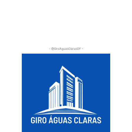
- @GiroAguasClarasDF -