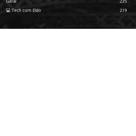
Geral
235
💻 Tech com Eldo
219