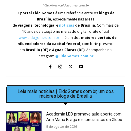
http://www.eldogomes.com.br
O
portal Eldo Gomes
é uma referência entre os
blogs de
Brasília
, especialmente nas áreas
de
viagens
,
tecnologia
, e
notícias
de Brasília
. Com mais de
10 anos de atuação no mercado digital, o site oficial
—
www.eldogomes.com.br
— é um dos
maiores portais de
influenciadores da capital federal
, com forte presença
em
Brasília (DF)
e
Águas Claras (DF)
. Acompanhe no
Instagram
@EldoGomes.com.br
Leia mais notícias | EldoGomes.com.br, um dos
maiores blogs de Brasília
Academia LED promove aula aberta com
Ana Maria Braga e especialistas da Globo
5 de agosto de 2026