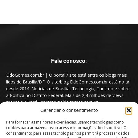
Fale conosco:
EldoGomes.com.br | O portal / site está entre os blogs mais
lidos de Brasília/DF. O site/blog EldoGomes.com.br está no ar
desde 2014. Notícias de Brasília, Tecnologia, Turismo e sobre
a Política no Distrito Federal. Mais de 2,4 milhões de views
mensais. [Email]: contato@eldogomes.com.br
Gerenciar o consentimento
Para fornecer as melhores experiências, usamos tecnologias como
cookies para armazenar e/ou acessar informações do dispositivo. O
consentimento para essas tecnologias nos permitirá processar dados