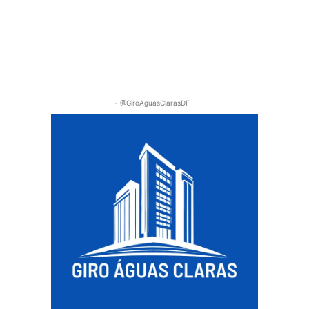
- @GiroAguasClarasDF -