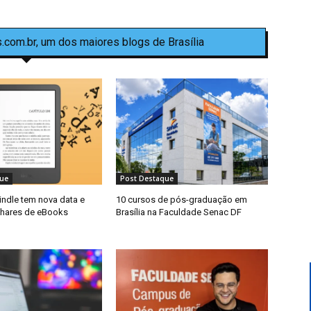
.com.br, um dos maiores blogs de Brasília
ue
Post Destaque
indle tem nova data e
10 cursos de pós-graduação em
lhares de eBooks
Brasília na Faculdade Senac DF