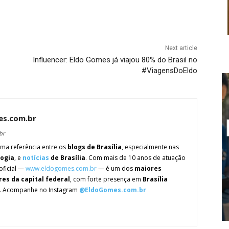
Next article
Influencer: Eldo Gomes já viajou 80% do Brasil no
#ViagensDoEldo
es.com.br
br
ma referência entre os
blogs de Brasília
, especialmente nas
logia
, e
notícias
de Brasília
. Com mais de 10 anos de atuação
oficial —
www.eldogomes.com.br
— é um dos
maiores
res da capital federal
, com forte presença em
Brasília
. Acompanhe no Instagram
@EldoGomes.com.br