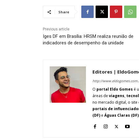
Share
Previous article
Iges DF em Brasília: HRSM realiza reunião de
indicadores de desempenho da unidade
Editores | EldoGom
http://www.eldogomes.com.
O
portal Eldo Gomes
é u
áreas de
viagens
,
tecno
no mercado digital, o site 
portais de influenciado
(DF)
e
Águas Claras (DF)