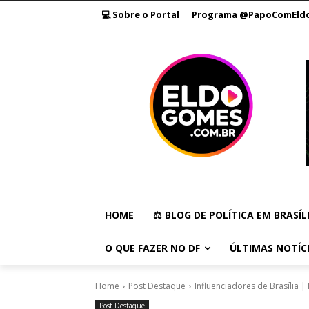
💻 Sobre o Portal
Programa @PapoComEld
HOME
⚖️ BLOG DE POLÍTICA EM BRASÍL
O QUE FAZER NO DF
ÚLTIMAS NOTÍC
Home
Post Destaque
Influenciadores de Brasília 
Post Destaque