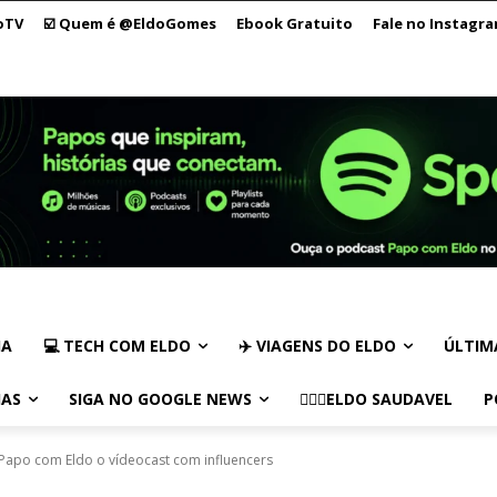
oTV
☑️ Quem é @EldoGomes
Ebook Gratuito
Fale no Instagr
IA
💻 TECH COM ELDO
✈️ VIAGENS DO ELDO
ÚLTIM
IAS
SIGA NO GOOGLE NEWS
🏃🏻‍♂️ELDO SAUDAVEL
P
| Papo com Eldo o vídeocast com influencers