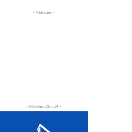
- Publicidade -
- @GiroAguasClarasDF -