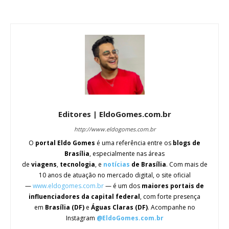
Editores | EldoGomes.com.br
http://www.eldogomes.com.br
O
portal Eldo Gomes
é uma referência entre os
blogs de
Brasília
, especialmente nas áreas
de
viagens
,
tecnologia
, e
notícias
de Brasília
. Com mais de
10 anos de atuação no mercado digital, o site oficial
—
www.eldogomes.com.br
— é um dos
maiores portais de
influenciadores da capital federal
, com forte presença
em
Brasília (DF)
e
Águas Claras (DF)
. Acompanhe no
Instagram
@EldoGomes.com.br