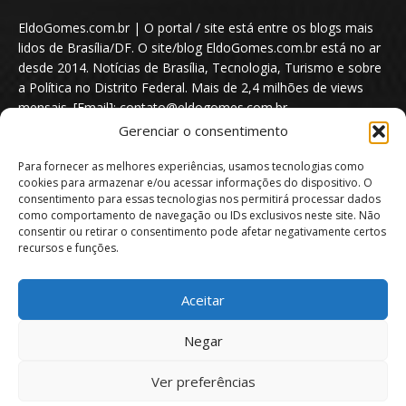
EldoGomes.com.br | O portal / site está entre os blogs mais
lidos de Brasília/DF. O site/blog EldoGomes.com.br está no ar
desde 2014. Notícias de Brasília, Tecnologia, Turismo e sobre
a Política no Distrito Federal. Mais de 2,4 milhões de views
mensais. [Email]: contato@eldogomes.com.br
Gerenciar o consentimento
Para fornecer as melhores experiências, usamos tecnologias como
cookies para armazenar e/ou acessar informações do dispositivo. O
consentimento para essas tecnologias nos permitirá processar dados
como comportamento de navegação ou IDs exclusivos neste site. Não
consentir ou retirar o consentimento pode afetar negativamente certos
recursos e funções.
Aceitar
Portal EldoGomes.com.br | Entre os Blogs mais lidos de Brasília/DF. |
Negar
2014 - 2026
Ver preferências
Sobre nós
Quem é “Eldo Gomes”
Política de privacidade
Aviso Legal
Direitos Autorais
Política de Cookies