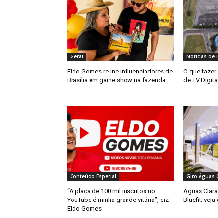
Geral
Notícias de B
Eldo Gomes reúne influenciadores de
O que fazer e
Brasília em game show na fazenda
de TV Digita
Conteúdo Especial
Giro Águas C
“A placa de 100 mil inscritos no
Águas Clara
YouTube é minha grande vitória”, diz
Bluefit; veja
Eldo Gomes