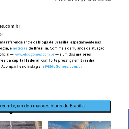
es.com.br
br
ma referência entre os
blogs de Brasília
, especialmente nas
logia
, e
notícias
de Brasília
. Com mais de 10 anos de atuação
oficial —
www.eldogomes.com.br
— é um dos
maiores
res da capital federal
, com forte presença em
Brasília
. Acompanhe no Instagram
@EldoGomes.com.br
.com.br, um dos maiores blogs de Brasília