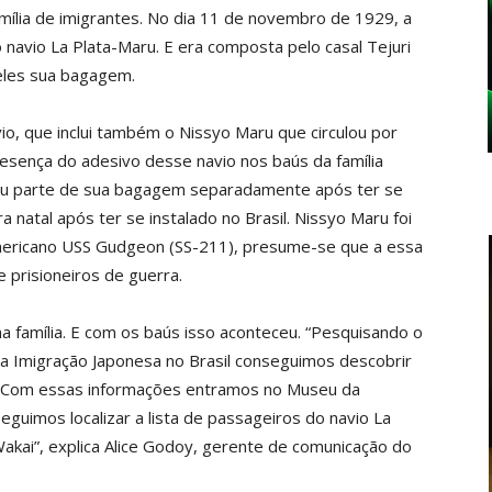
mília de imigrantes. No dia 11 de novembro de 1929, a
navio La Plata-Maru. E era composta pelo casal Tejuri
 eles sua bagagem.
avio, que inclui também o Nissyo Maru que circulou por
resença do adesivo desse navio nos baús da família
chou parte de sua bagagem separadamente após ter se
rra natal após ter se instalado no Brasil. Nissyo Maru foi
ericano USS Gudgeon (SS-211), presume-se que a essa
e prisioneiros de guerra.
a família. E com os baús isso aconteceu. “Pesquisando o
da Imigração Japonesa no Brasil conseguimos descobrir
l. Com essas informações entramos no Museu da
guimos localizar a lista de passageiros do navio La
Wakai”, explica Alice Godoy, gerente de comunicação do