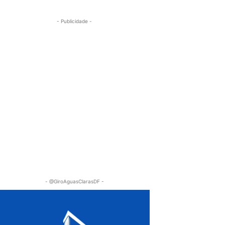
- Publicidade -
- @GiroAguasClarasDF -