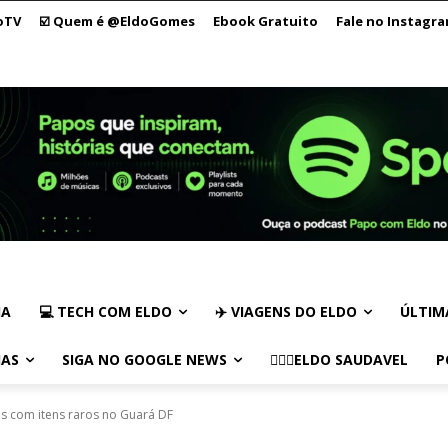
oTV
☑️ Quem é @EldoGomes
Ebook Gratuito
Fale no Instagr
IA
💻 TECH COM ELDO
✈️ VIAGENS DO ELDO
ÚLTIM
IAS
SIGA NO GOOGLE NEWS
🏃🏻‍♂️ELDO SAUDAVEL
P
s com itens raros no Guará DF