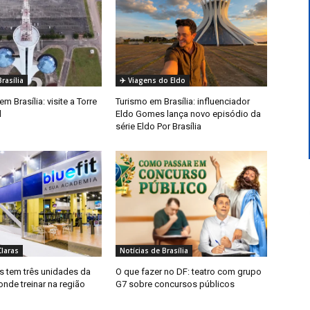
rasília
✈️ Viagens do Eldo
m Brasília: visite a Torre
Turismo em Brasília: influenciador
l
Eldo Gomes lança novo episódio da
série Eldo Por Brasília
laras
Notícias de Brasília
s tem três unidades da
O que fazer no DF: teatro com grupo
 onde treinar na região
G7 sobre concursos públicos