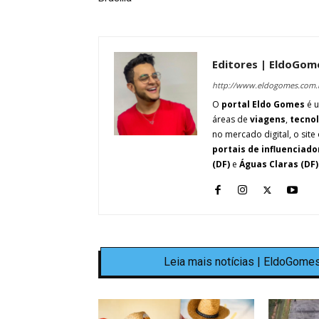
Editores | EldoGom
http://www.eldogomes.com.
O
portal Eldo Gomes
é u
áreas de
viagens
,
tecno
no mercado digital, o site 
portais de influenciado
(DF)
e
Águas Claras (DF)
Leia mais notícias | EldoGomes