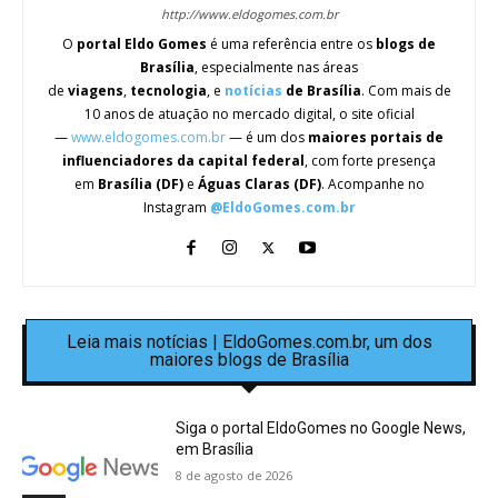
http://www.eldogomes.com.br
O
portal Eldo Gomes
é uma referência entre os
blogs de
Brasília
, especialmente nas áreas
de
viagens
,
tecnologia
, e
notícias
de Brasília
. Com mais de
10 anos de atuação no mercado digital, o site oficial
—
www.eldogomes.com.br
— é um dos
maiores portais de
influenciadores da capital federal
, com forte presença
em
Brasília (DF)
e
Águas Claras (DF)
. Acompanhe no
Instagram
@EldoGomes.com.br
Leia mais notícias | EldoGomes.com.br, um dos
maiores blogs de Brasília
Siga o portal EldoGomes no Google News,
em Brasília
8 de agosto de 2026