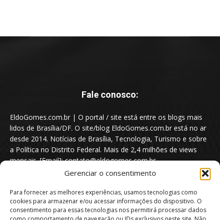
Fale conosco:
EldoGomes.com.br | O portal / site está entre os blogs mais
lidos de Brasília/DF. O site/blog EldoGomes.com.br está no ar
desde 2014. Notícias de Brasília, Tecnologia, Turismo e sobre
a Política no Distrito Federal. Mais de 2,4 milhões de views
mensais. [Email]: contato@eldogomes.com.br
Gerenciar o consentimento
Para fornecer as melhores experiências, usamos tecnologias como
cookies para armazenar e/ou acessar informações do dispositivo. O
consentimento para essas tecnologias nos permitirá processar dados
como comportamento de navegação ou IDs exclusivos neste site. Não