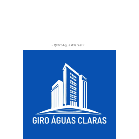
- @GiroAguasClarasDF -