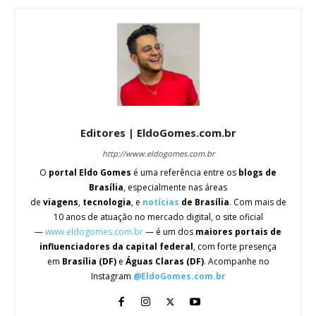
Editores | EldoGomes.com.br
http://www.eldogomes.com.br
O
portal Eldo Gomes
é uma referência entre os
blogs de
Brasília
, especialmente nas áreas
de
viagens
,
tecnologia
, e
notícias
de Brasília
. Com mais de
10 anos de atuação no mercado digital, o site oficial
—
www.eldogomes.com.br
— é um dos
maiores portais de
influenciadores da capital federal
, com forte presença
em
Brasília (DF)
e
Águas Claras (DF)
. Acompanhe no
Instagram
@EldoGomes.com.br