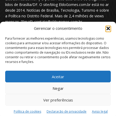
lidos de Brasília/DF. O site/blog EldoGomes.com.br está no ar
desde 2014. Notícias de Brasília, Tecnologia, Turismo e sobre
a Política no Distrito Federal. Mais de 2,4 milhões de views
mensais. [Email]: contato@eldogomes.com.br
Gerenciar o consentimento
Para fornecer as melhores experiências, usamos tecnologias como
cookies para armazenar e/ou acessar informações do dispositivo. O
consentimento para essas tecnologias nos permitirá processar dados
como comportamento de navegação ou IDs exclusivos neste site. Não
consentir ou retirar o consentimento pode afetar negativamente certos
recursos e funções.
Aceitar
Portal EldoGomes.com.br | Entre os Blogs mais lidos de Brasília/DF. |
Negar
2014 - 2026
Ver preferências
Sobre nós
Quem é “Eldo Gomes”
Política de privacidade
Aviso Legal
Direitos Autorais
Política de Cookies
Política de cookies
Declaração de privacidade
Aviso legal
Isenção de Responsabilidade
Contato