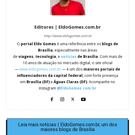
Editores | EldoGomes.com.br
http://www.eldogomes.com.br
O
portal Eldo Gomes
é uma referência entre os
blogs de
Brasília
, especialmente nas áreas
de
viagens
,
tecnologia
, e
notícias
de Brasília
. Com mais de
10 anos de atuação no mercado digital, o site oficial
—
www.eldogomes.com.br
— é um dos
maiores portais de
influenciadores da capital federal
, com forte presença
em
Brasília (DF)
e
Águas Claras (DF)
. Acompanhe no
Instagram
@EldoGomes.com.br
Leia mais notícias | EldoGomes.com.br, um dos
maiores blogs de Brasília