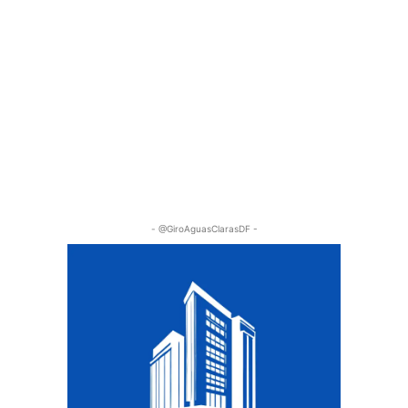
- @GiroAguasClarasDF -