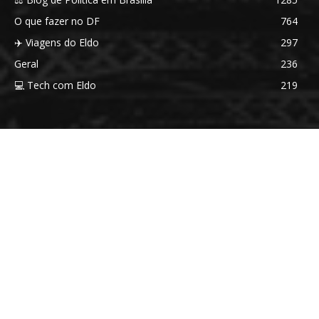
O que fazer no DF
764
✈️ Viagens do Eldo
297
Geral
236
💻 Tech com Eldo
219