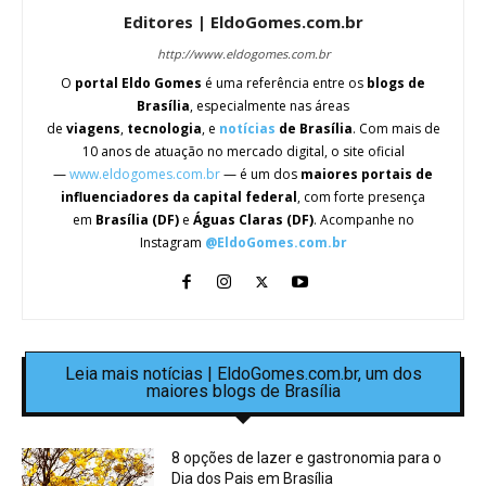
Editores | EldoGomes.com.br
http://www.eldogomes.com.br
O
portal Eldo Gomes
é uma referência entre os
blogs de
Brasília
, especialmente nas áreas
de
viagens
,
tecnologia
, e
notícias
de Brasília
. Com mais de
10 anos de atuação no mercado digital, o site oficial
—
www.eldogomes.com.br
— é um dos
maiores portais de
influenciadores da capital federal
, com forte presença
em
Brasília (DF)
e
Águas Claras (DF)
. Acompanhe no
Instagram
@EldoGomes.com.br
Leia mais notícias | EldoGomes.com.br, um dos
maiores blogs de Brasília
8 opções de lazer e gastronomia para o
Dia dos Pais em Brasília