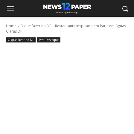
Home
O que fazer no DF
Restaurante inspirado em Paris em Águas
Claras DF
O que fazer no DF
Post Destaque