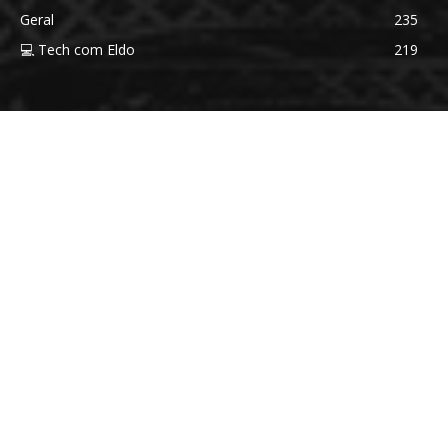
Geral
235
💻 Tech com Eldo
219