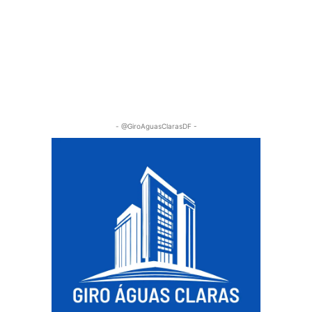
- @GiroAguasClarasDF -