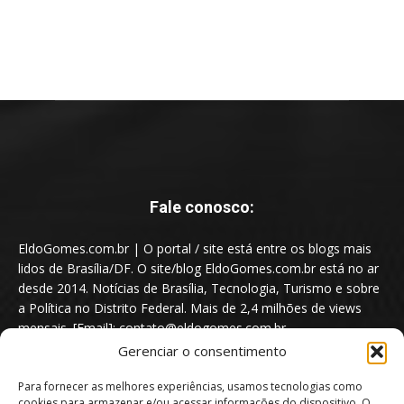
Fale conosco:
EldoGomes.com.br | O portal / site está entre os blogs mais
lidos de Brasília/DF. O site/blog EldoGomes.com.br está no ar
desde 2014. Notícias de Brasília, Tecnologia, Turismo e sobre
a Política no Distrito Federal. Mais de 2,4 milhões de views
mensais. [Email]: contato@eldogomes.com.br
Gerenciar o consentimento
Para fornecer as melhores experiências, usamos tecnologias como
cookies para armazenar e/ou acessar informações do dispositivo. O