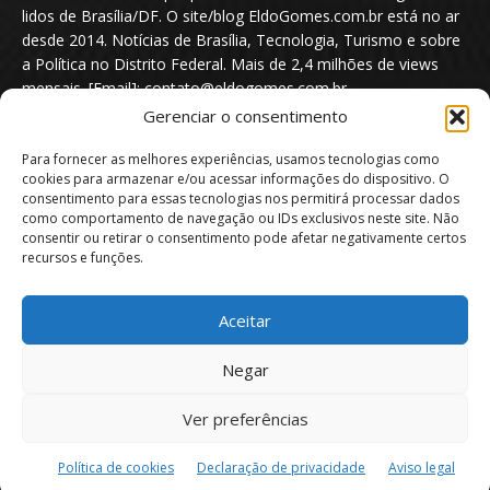
lidos de Brasília/DF. O site/blog EldoGomes.com.br está no ar
desde 2014. Notícias de Brasília, Tecnologia, Turismo e sobre
a Política no Distrito Federal. Mais de 2,4 milhões de views
mensais. [Email]: contato@eldogomes.com.br
Gerenciar o consentimento
Para fornecer as melhores experiências, usamos tecnologias como
cookies para armazenar e/ou acessar informações do dispositivo. O
consentimento para essas tecnologias nos permitirá processar dados
como comportamento de navegação ou IDs exclusivos neste site. Não
consentir ou retirar o consentimento pode afetar negativamente certos
recursos e funções.
Aceitar
Portal EldoGomes.com.br | Entre os Blogs mais lidos de Brasília/DF. |
Negar
2014 - 2026
Ver preferências
Sobre nós
Quem é “Eldo Gomes”
Política de privacidade
Aviso Legal
Direitos Autorais
Política de Cookies
Política de cookies
Declaração de privacidade
Aviso legal
Isenção de Responsabilidade
Contato