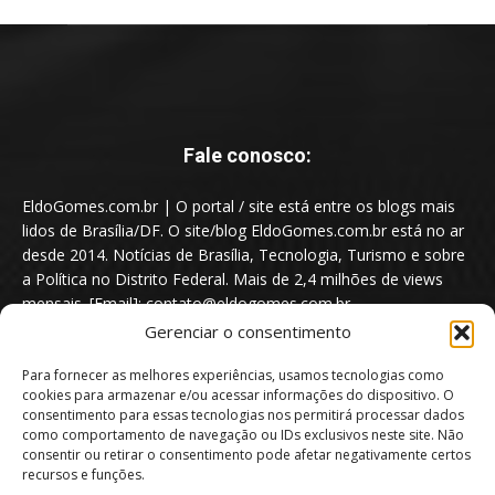
Fale conosco:
EldoGomes.com.br | O portal / site está entre os blogs mais
lidos de Brasília/DF. O site/blog EldoGomes.com.br está no ar
desde 2014. Notícias de Brasília, Tecnologia, Turismo e sobre
a Política no Distrito Federal. Mais de 2,4 milhões de views
mensais. [Email]: contato@eldogomes.com.br
Gerenciar o consentimento
Para fornecer as melhores experiências, usamos tecnologias como
cookies para armazenar e/ou acessar informações do dispositivo. O
consentimento para essas tecnologias nos permitirá processar dados
como comportamento de navegação ou IDs exclusivos neste site. Não
consentir ou retirar o consentimento pode afetar negativamente certos
recursos e funções.