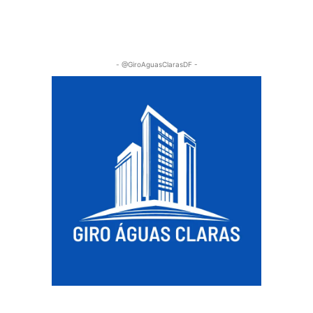
- @GiroAguasClarasDF -