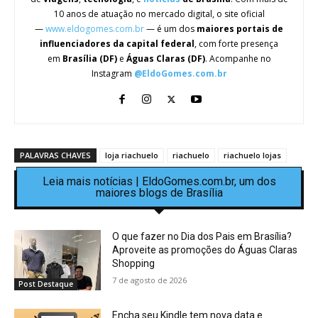
10 anos de atuação no mercado digital, o site oficial
—
www.eldogomes.com.br
— é um dos
maiores portais de
influenciadores da capital federal
, com forte presença
em
Brasília (DF)
e
Águas Claras (DF)
. Acompanhe no
Instagram
@EldoGomes.com.br
PALAVRAS CHAVES
loja riachuelo
riachuelo
riachuelo lojas
Leia mais notícias | EldoGomes.com.br, um dos
maiores blogs de Brasília
O que fazer no Dia dos Pais em Brasília?
Aproveite as promoções do Águas Claras
Shopping
7 de agosto de 2026
Post Destaque
Encha seu Kindle tem nova data e