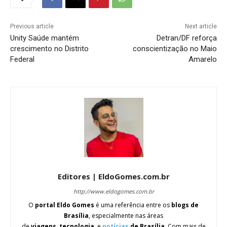
Previous article
Next article
Unity Saúde mantém
Detran/DF reforça
crescimento no Distrito
conscientização no Maio
Federal
Amarelo
Editores | EldoGomes.com.br
http://www.eldogomes.com.br
O
portal Eldo Gomes
é uma referência entre os
blogs de
Brasília
, especialmente nas áreas
de
viagens
,
tecnologia
, e
notícias
de Brasília
. Com mais de