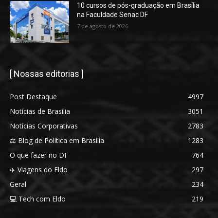
10 cursos de pós-graduação em Brasília
na Faculdade Senac DF
7 de agosto de 2026
[ Nossas editorias ]
Post Destaque
4997
Notícias de Brasília
3051
Notícias Corporativas
2783
⚖️ Blog de Política em Brasília
1283
O que fazer no DF
764
✈️ Viagens do Eldo
297
Geral
234
💻 Tech com Eldo
219