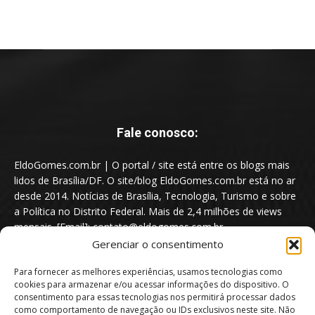
Fale conosco:
EldoGomes.com.br | O portal / site está entre os blogs mais
lidos de Brasília/DF. O site/blog EldoGomes.com.br está no ar
desde 2014. Notícias de Brasília, Tecnologia, Turismo e sobre
a Política no Distrito Federal. Mais de 2,4 milhões de views
mensais. [Email]: contato@eldogomes.com.br
Gerenciar o consentimento
Para fornecer as melhores experiências, usamos tecnologias como
cookies para armazenar e/ou acessar informações do dispositivo. O
consentimento para essas tecnologias nos permitirá processar dados
como comportamento de navegação ou IDs exclusivos neste site. Não