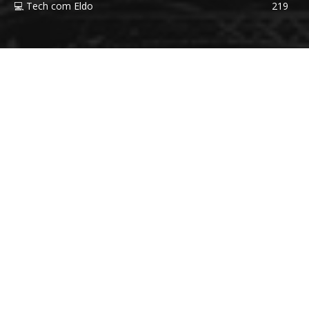
💻 Tech com Eldo
219