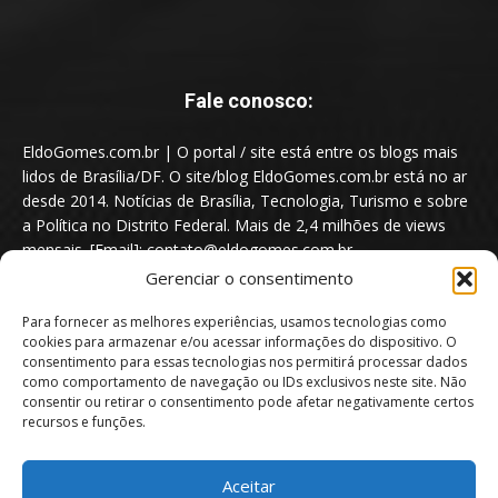
Fale conosco:
EldoGomes.com.br | O portal / site está entre os blogs mais
lidos de Brasília/DF. O site/blog EldoGomes.com.br está no ar
desde 2014. Notícias de Brasília, Tecnologia, Turismo e sobre
a Política no Distrito Federal. Mais de 2,4 milhões de views
mensais. [Email]: contato@eldogomes.com.br
Gerenciar o consentimento
Para fornecer as melhores experiências, usamos tecnologias como
cookies para armazenar e/ou acessar informações do dispositivo. O
consentimento para essas tecnologias nos permitirá processar dados
como comportamento de navegação ou IDs exclusivos neste site. Não
consentir ou retirar o consentimento pode afetar negativamente certos
recursos e funções.
Aceitar