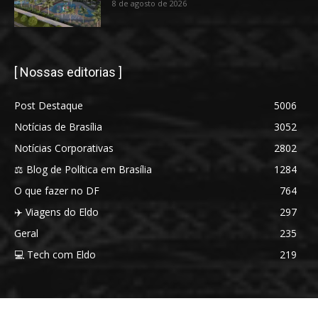
8 de agosto de 2026
[ Nossas editorias ]
Post Destaque
5006
Notícias de Brasília
3052
Notícias Corporativas
2802
⚖️ Blog de Política em Brasília
1284
O que fazer no DF
764
✈️ Viagens do Eldo
297
Geral
235
💻 Tech com Eldo
219