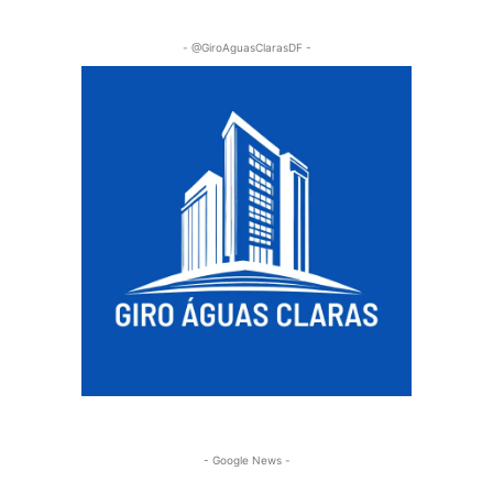
- @GiroAguasClarasDF -
- Google News -