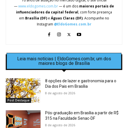
10 anos de atuação no mercado digital, o site oficial
—
www.eldogomes.com.br
— é um dos
maiores portais de
influenciadores da capital federal
, com forte presença
em
Brasília (DF)
e
Águas Claras (DF)
. Acompanhe no
Instagram
@EldoGomes.com.br
Leia mais notícias | EldoGomes.com.br, um dos
maiores blogs de Brasília
8 opções de lazer e gastronomia para o
Dia dos Pais em Brasília
8 de agosto de 2026
Post Destaque
Pós-graduação em Brasília a partir de R$
315 na Faculdade Senac-DF
8 de agosto de 2026