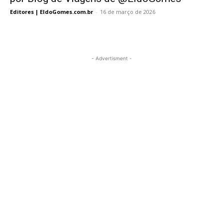
Editores | EldoGomes.com.br
-
16 de março de 2026
- Advertisment -