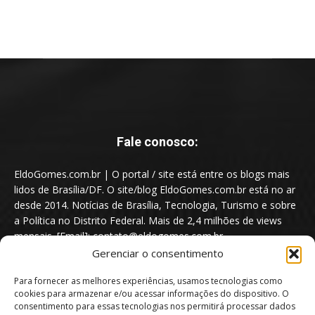
Fale conosco:
EldoGomes.com.br | O portal / site está entre os blogs mais
lidos de Brasília/DF. O site/blog EldoGomes.com.br está no ar
desde 2014. Notícias de Brasília, Tecnologia, Turismo e sobre
a Política no Distrito Federal. Mais de 2,4 milhões de views
mensais. [Email]: contato@eldogomes.com.br
Gerenciar o consentimento
Para fornecer as melhores experiências, usamos tecnologias como
cookies para armazenar e/ou acessar informações do dispositivo. O
consentimento para essas tecnologias nos permitirá processar dados