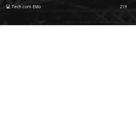
💻 Tech com Eldo
219