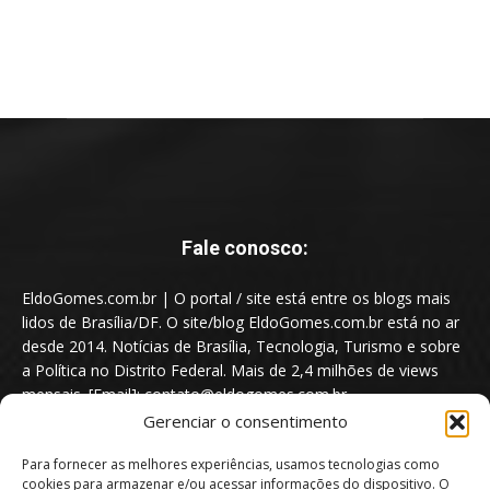
Fale conosco:
EldoGomes.com.br | O portal / site está entre os blogs mais
lidos de Brasília/DF. O site/blog EldoGomes.com.br está no ar
desde 2014. Notícias de Brasília, Tecnologia, Turismo e sobre
a Política no Distrito Federal. Mais de 2,4 milhões de views
mensais. [Email]: contato@eldogomes.com.br
Gerenciar o consentimento
Para fornecer as melhores experiências, usamos tecnologias como
cookies para armazenar e/ou acessar informações do dispositivo. O