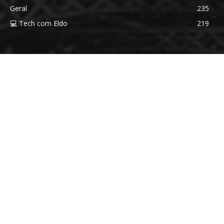
Geral
235
💻 Tech com Eldo
219