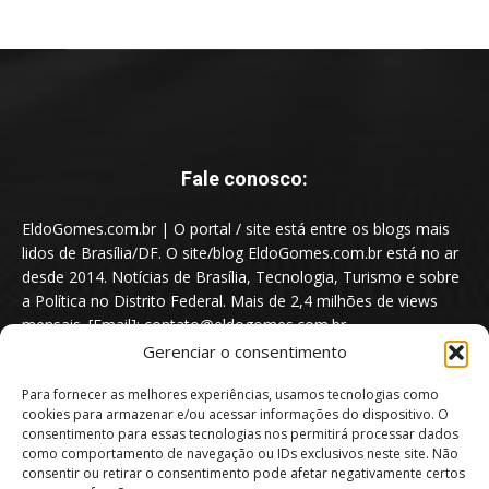
Fale conosco:
EldoGomes.com.br | O portal / site está entre os blogs mais
lidos de Brasília/DF. O site/blog EldoGomes.com.br está no ar
desde 2014. Notícias de Brasília, Tecnologia, Turismo e sobre
a Política no Distrito Federal. Mais de 2,4 milhões de views
mensais. [Email]: contato@eldogomes.com.br
Gerenciar o consentimento
Para fornecer as melhores experiências, usamos tecnologias como
cookies para armazenar e/ou acessar informações do dispositivo. O
consentimento para essas tecnologias nos permitirá processar dados
como comportamento de navegação ou IDs exclusivos neste site. Não
consentir ou retirar o consentimento pode afetar negativamente certos