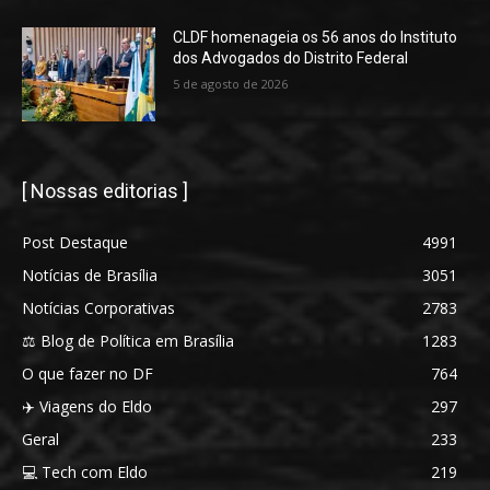
CLDF homenageia os 56 anos do Instituto
dos Advogados do Distrito Federal
5 de agosto de 2026
[ Nossas editorias ]
Post Destaque
4991
Notícias de Brasília
3051
Notícias Corporativas
2783
⚖️ Blog de Política em Brasília
1283
O que fazer no DF
764
✈️ Viagens do Eldo
297
Geral
233
💻 Tech com Eldo
219