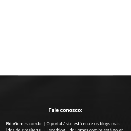
Fale conosco:
EldoGomes.com.br | O portal / site está entre os blogs mais
lidos de Brasília/DF. O site/blog EldoGomes.com.br está no ar