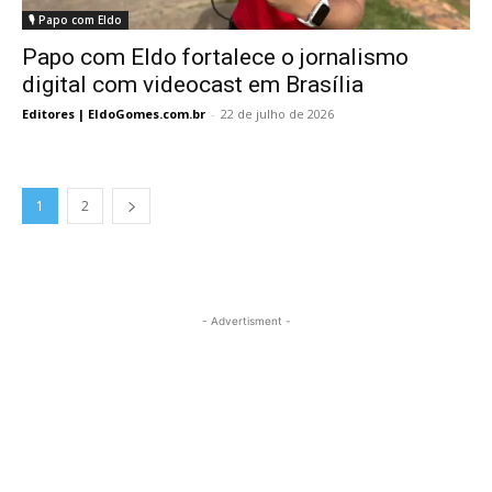
🎙️ Papo com Eldo
Papo com Eldo fortalece o jornalismo
digital com videocast em Brasília
Editores | EldoGomes.com.br
-
22 de julho de 2026
1
2
- Advertisment -