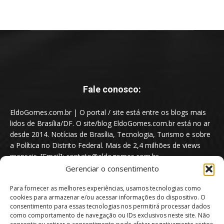
Fale conosco:
EldoGomes.com.br | O portal / site está entre os blogs mais
lidos de Brasília/DF. O site/blog EldoGomes.com.br está no ar
desde 2014. Notícias de Brasília, Tecnologia, Turismo e sobre
a Política no Distrito Federal. Mais de 2,4 milhões de views
mensais. [Email]: contato@eldogomes.com.br
Gerenciar o consentimento
Para fornecer as melhores experiências, usamos tecnologias como
cookies para armazenar e/ou acessar informações do dispositivo. O
consentimento para essas tecnologias nos permitirá processar dados
como comportamento de navegação ou IDs exclusivos neste site. Não