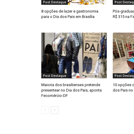
Post Destaque
Post Destaq
8 opções de lazer e gastronomia
Pós-graduaçã
para o Dia dos Pais em Brasília
R$ 315 na F
Post Destaque
Post Destaq
Maioria dos brasilienses pretende
10 opções d
presentear no Dia dos Pais, aponta
dos Pais no
Fecomércio-DF