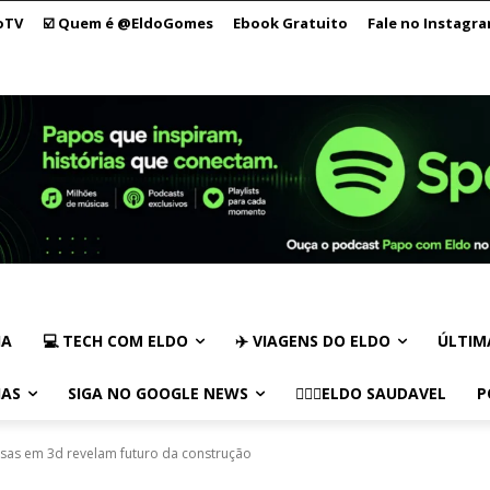
oTV
☑️ Quem é @EldoGomes
Ebook Gratuito
Fale no Instagr
IA
💻 TECH COM ELDO
✈️ VIAGENS DO ELDO
ÚLTIM
IAS
SIGA NO GOOGLE NEWS
🏃🏻‍♂️ELDO SAUDAVEL
P
sas em 3d revelam futuro da construção