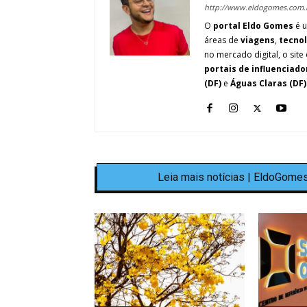
http://www.eldogomes.com.
O
portal Eldo Gomes
é u
áreas de
viagens
,
tecno
no mercado digital, o site 
portais de influenciado
(DF)
e
Águas Claras (DF)
Leia mais notícias | EldoGomes