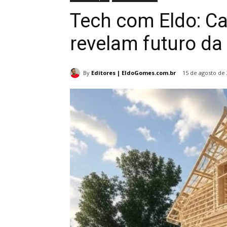
Tech com Eldo: C
revelam futuro da
By
Editores | EldoGomes.com.br
15 de agosto de