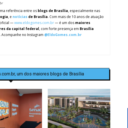
br
ma referência entre os
blogs de Brasília
, especialmente nas
logia
, e
notícias
de Brasília
. Com mais de 10 anos de atuação
oficial —
www.eldogomes.com.br
— é um dos
maiores
res da capital federal
, com forte presença em
Brasília
. Acompanhe no Instagram
@EldoGomes.com.br
.com.br, um dos maiores blogs de Brasília