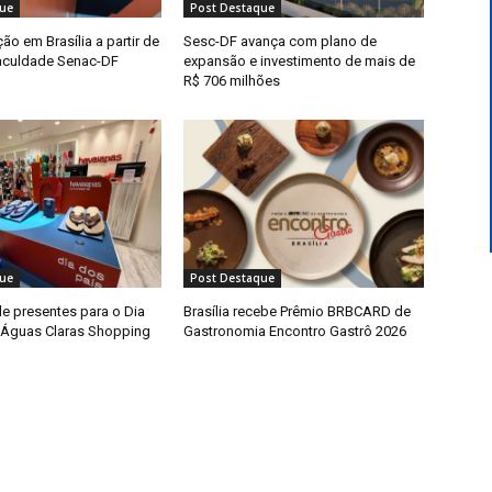
ue
Post Destaque
o em Brasília a partir de
Sesc-DF avança com plano de
aculdade Senac-DF
expansão e investimento de mais de
R$ 706 milhões
ue
Post Destaque
e presentes para o Dia
Brasília recebe Prêmio BRBCARD de
 Águas Claras Shopping
Gastronomia Encontro Gastrô 2026