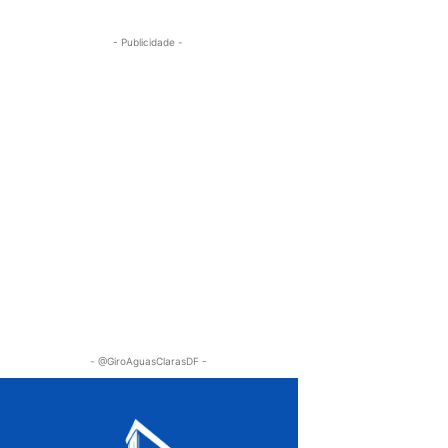
- Publicidade -
- @GiroAguasClarasDF -