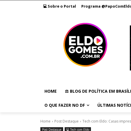
💻 Sobre o Portal
Programa @PapoComEld
HOME
⚖️ BLOG DE POLÍTICA EM BRASÍL
O QUE FAZER NO DF
ÚLTIMAS NOTÍC
Home
Post Destaque
Tech com Eldo: Casas impres
Post Destaque
💻 Tech com Eldo