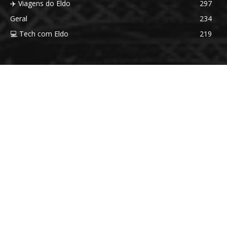
✈️ Viagens do Eldo
297
Geral
234
💻 Tech com Eldo
219