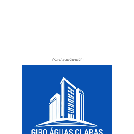
- @GiroAguasClarasDF -