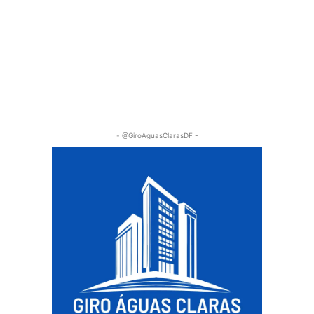
- @GiroAguasClarasDF -