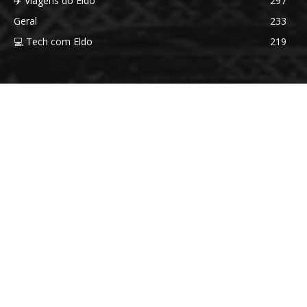
✈️ Viagens do Eldo
297
Geral
233
💻 Tech com Eldo
219