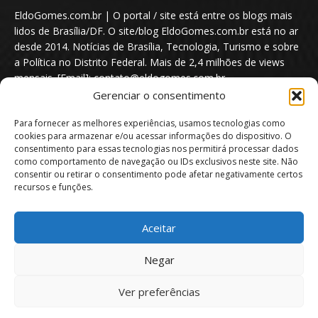
EldoGomes.com.br | O portal / site está entre os blogs mais
lidos de Brasília/DF. O site/blog EldoGomes.com.br está no ar
desde 2014. Notícias de Brasília, Tecnologia, Turismo e sobre
a Política no Distrito Federal. Mais de 2,4 milhões de views
mensais. [Email]: contato@eldogomes.com.br
Gerenciar o consentimento
Para fornecer as melhores experiências, usamos tecnologias como
cookies para armazenar e/ou acessar informações do dispositivo. O
consentimento para essas tecnologias nos permitirá processar dados
como comportamento de navegação ou IDs exclusivos neste site. Não
consentir ou retirar o consentimento pode afetar negativamente certos
recursos e funções.
Aceitar
Portal EldoGomes.com.br | Entre os Blogs mais lidos de Brasília/DF. |
Negar
2014 - 2026
Ver preferências
Sobre nós
Quem é “Eldo Gomes”
Política de privacidade
Aviso Legal
Direitos Autorais
Política de Cookies