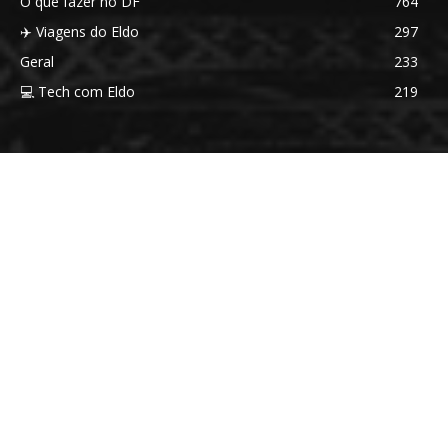
O que fazer no DF
764
✈️ Viagens do Eldo
297
Geral
233
💻 Tech com Eldo
219