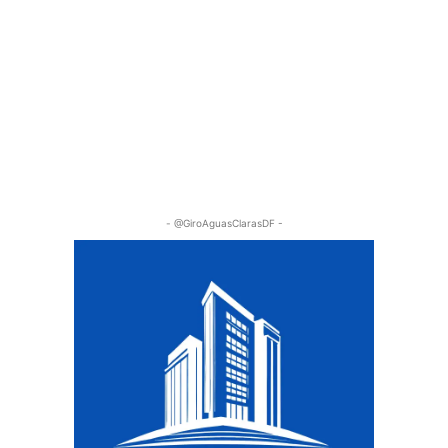
- @GiroAguasClarasDF -