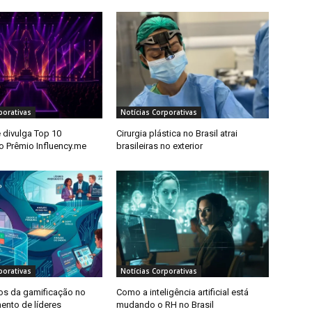
porativas
Notícias Corporativas
 divulga Top 10
Cirurgia plástica no Brasil atrai
o Prêmio Influency.me
brasileiras no exterior
porativas
Notícias Corporativas
os da gamificação no
Como a inteligência artificial está
ento de líderes
mudando o RH no Brasil