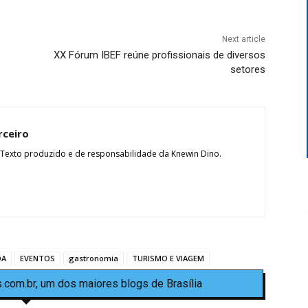
Next article
XX Fórum IBEF reúne profissionais de diversos
setores
rceiro
 Texto produzido e de responsabilidade da Knewin Dino.
DA
EVENTOS
gastronomia
TURISMO E VIAGEM
.com.br, um dos maiores blogs de Brasília