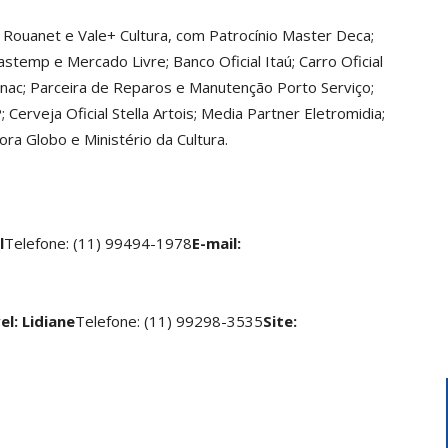
Rouanet e Vale+ Cultura, com Patrocínio Master Deca;
astemp e Mercado Livre; Banco Oficial Itaú; Carro Oficial
 Senac; Parceira de Reparos e Manutenção Porto Serviço;
 Cerveja Oficial Stella Artois; Media Partner Eletromidia;
ra Globo e Ministério da Cultura.
l
Telefone: (11) 99494-1978
E-mail:
l: Lidiane
Telefone: (11) 99298-3535
Site: