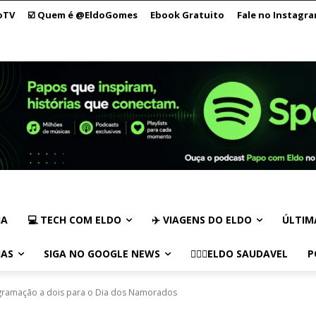
oTV
☑️ Quem é @EldoGomes
Ebook Gratuito
Fale no Instagr
IA
💻 TECH COM ELDO
✈️ VIAGENS DO ELDO
ÚLTIM
IAS
SIGA NO GOOGLE NEWS
🏃🏻‍♂️ELDO SAUDAVEL
P
ramação a dois para o Dia dos Namorados