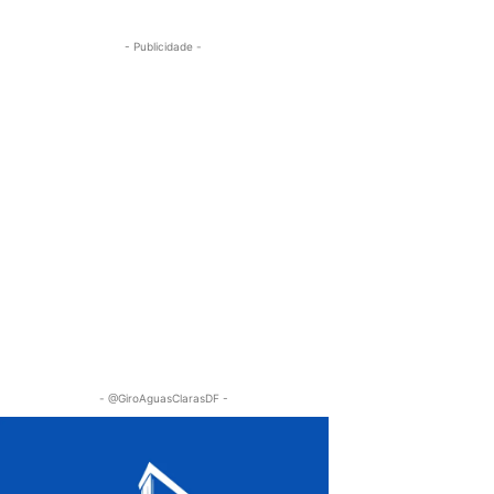
- Publicidade -
- @GiroAguasClarasDF -