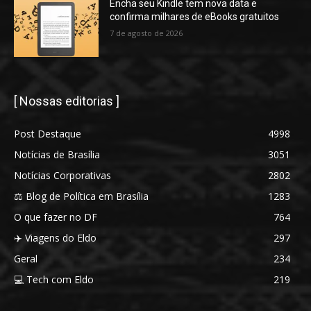
Encha seu Kindle tem nova data e
confirma milhares de eBooks gratuitos
7 de agosto de 2026
[ Nossas editorias ]
Post Destaque
4998
Notícias de Brasília
3051
Notícias Corporativas
2802
⚖️ Blog de Política em Brasília
1283
O que fazer no DF
764
✈️ Viagens do Eldo
297
Geral
234
💻 Tech com Eldo
219