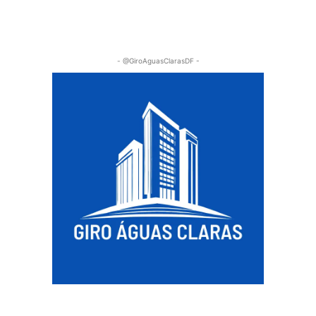
- @GiroAguasClarasDF -