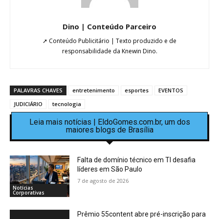
Dino | Conteúdo Parceiro
➚ Conteúdo Publicitário | Texto produzido e de
responsabilidade da Knewin Dino.
PALAVRAS CHAVES
entretenimento
esportes
EVENTOS
JUDICIÁRIO
tecnologia
Leia mais notícias | EldoGomes.com.br, um dos
maiores blogs de Brasília
Falta de domínio técnico em TI desafia
líderes em São Paulo
7 de agosto de 2026
Notícias
Corporativas
Prêmio 55content abre pré-inscrição para