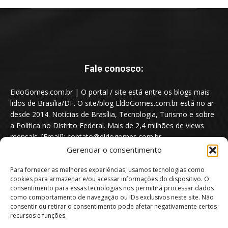
Fale conosco:
EldoGomes.com.br | O portal / site está entre os blogs mais
lidos de Brasília/DF. O site/blog EldoGomes.com.br está no ar
desde 2014. Notícias de Brasília, Tecnologia, Turismo e sobre
a Política no Distrito Federal. Mais de 2,4 milhões de views
mensais. [Email]: contato@eldogomes.com.br
Gerenciar o consentimento
Para fornecer as melhores experiências, usamos tecnologias como
cookies para armazenar e/ou acessar informações do dispositivo. O
consentimento para essas tecnologias nos permitirá processar dados
como comportamento de navegação ou IDs exclusivos neste site. Não
consentir ou retirar o consentimento pode afetar negativamente certos
recursos e funções.