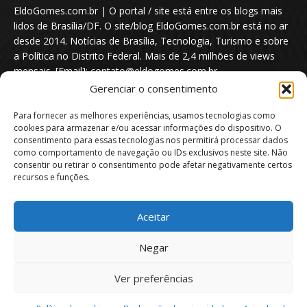
EldoGomes.com.br | O portal / site está entre os blogs mais
lidos de Brasília/DF. O site/blog EldoGomes.com.br está no ar
desde 2014. Notícias de Brasília, Tecnologia, Turismo e sobre
a Política no Distrito Federal. Mais de 2,4 milhões de views
mensais. [Email]: contato@eldogomes.com.br
Gerenciar o consentimento
Para fornecer as melhores experiências, usamos tecnologias como
cookies para armazenar e/ou acessar informações do dispositivo. O
consentimento para essas tecnologias nos permitirá processar dados
como comportamento de navegação ou IDs exclusivos neste site. Não
consentir ou retirar o consentimento pode afetar negativamente certos
recursos e funções.
Aceitar
Portal EldoGomes.com.br | Entre os Blogs mais lidos de Brasília/DF. |
Negar
2014 - 2026
Ver preferências
Sobre nós
Quem é “Eldo Gomes”
Política de privacidade
Aviso Legal
Direitos Autorais
Política de Cookies