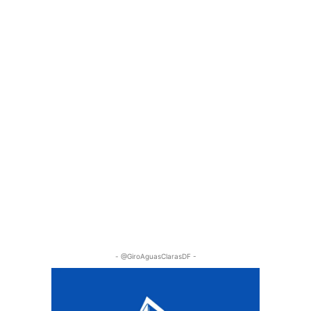
- @GiroAguasClarasDF -