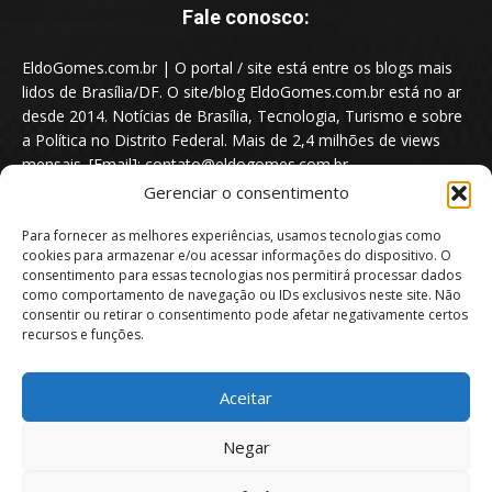
Fale conosco:
EldoGomes.com.br | O portal / site está entre os blogs mais
lidos de Brasília/DF. O site/blog EldoGomes.com.br está no ar
desde 2014. Notícias de Brasília, Tecnologia, Turismo e sobre
a Política no Distrito Federal. Mais de 2,4 milhões de views
mensais. [Email]: contato@eldogomes.com.br
Gerenciar o consentimento
Para fornecer as melhores experiências, usamos tecnologias como
cookies para armazenar e/ou acessar informações do dispositivo. O
consentimento para essas tecnologias nos permitirá processar dados
como comportamento de navegação ou IDs exclusivos neste site. Não
consentir ou retirar o consentimento pode afetar negativamente certos
recursos e funções.
Aceitar
Portal EldoGomes.com.br | Entre os Blogs mais lidos de Brasília/DF. |
Negar
2014 - 2026